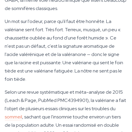
GABA, la même voie neurochimique que visent beaucoup
de somnifères classiques.
Un mot sur l'odeur, parce qu'il faut être honnête. La
valériane sent fort. Très fort. Terreux, musqué, un peu «
chaussette oubliée au fond d'une forêt humide ». Ce
n'est pas un défaut, c'est la signature aromatique de
l'acide valérénique et de la valéranone — donc le signe
que la racine est puissante. Une valériane qui sent le foin
tiède est une valériane fatiguée. La nôtre ne sent pas le
foin tiède.
Selon une revue systématique et méta-analyse de 2015
(Leach & Page, PubMed PMC4394901), la valériane a fait
l'objet de plusieurs essais cliniques sur les troubles du
sommeil
, sachant que l'insomnie touche environ un tiers
de la population adulte. Un essai randomisé en double