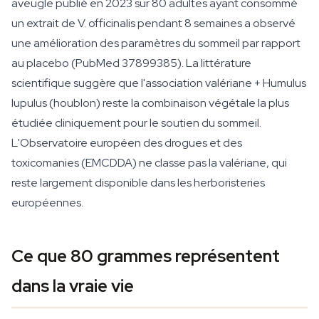
aveugle publié en 2023 sur 80 adultes ayant consommé
un extrait de
V. officinalis
pendant 8 semaines a observé
une amélioration des paramètres du sommeil par rapport
au placebo (PubMed 37899385). La littérature
scientifique suggère que l'association valériane +
Humulus
lupulus
(houblon) reste la combinaison végétale la plus
étudiée cliniquement pour le soutien du sommeil.
L'Observatoire européen des drogues et des
toxicomanies (EMCDDA) ne classe pas la valériane, qui
reste largement disponible dans les herboristeries
européennes.
Ce que 80 grammes représentent
dans la vraie vie