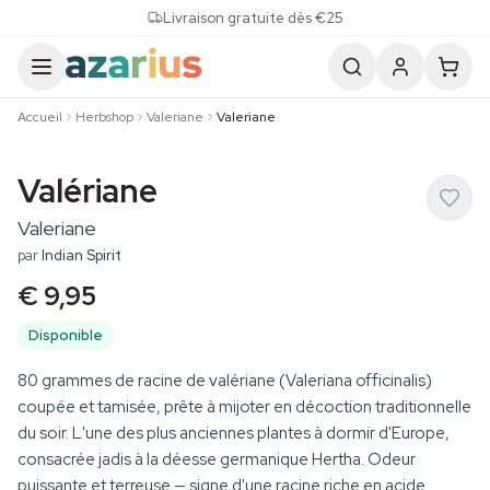
Skip to content
Livraison gratuite dès €25
Accueil
Herbshop
Valeriane
Valeriane
Valériane
Valeriane
par
Indian Spirit
€ 9,95
Disponible
80 grammes de racine de valériane (Valeriana officinalis)
coupée et tamisée, prête à mijoter en décoction traditionnelle
du soir. L'une des plus anciennes plantes à dormir d'Europe,
consacrée jadis à la déesse germanique Hertha. Odeur
puissante et terreuse — signe d'une racine riche en acide