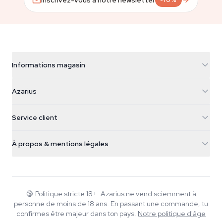
-10%
Informations magasin
Azarius
Azarius
Galvaniweg 11
5482 TN Schijndel
Graines de cannabis
Service client
Nederland
Champignons magiques
Infos livraison
support@azarius.com
Smokeshop
À propos & mentions légales
+31(0)204897914
Politique de retour
Smartshop
À propos d'Azarius
Garantie qualité
Herbshop
Wiki
Nous contacter
Growshop
Blog
🔞
Politique stricte 18+. Azarius ne vend sciemment à
FAQ
personne de moins de 18 ans. En passant une commande, tu
Musique
Politique de confidentialité
confirmes être majeur dans ton pays.
Notre politique d'âge