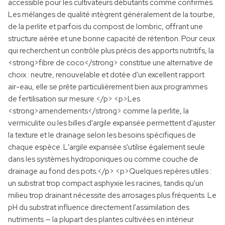
accessible pour les cultivateurs débutants comme confirmés.
Les mélanges de qualité intègrent généralement de la tourbe,
de la perlite et parfois du compost de lombric, offrant une
structure aérée et une bonne capacité de rétention. Pour ceux
qui recherchent un contrôle plus précis des apports nutritifs, la
<strong>fibre de coco</strong> constitue une alternative de
choix : neutre, renouvelable et dotée d'un excellent rapport
air-eau, elle se prête particulièrement bien aux programmes
de fertilisation sur mesure.</p> <p>Les
<strong>amendements</strong> comme la perlite, la
vermiculite ou les billes d'argile expansée permettent d'ajuster
la texture et le drainage selon les besoins spécifiques de
chaque espèce. L'argile expansée s'utilise également seule
dans les systèmes hydroponiques ou comme couche de
drainage au fond des pots.</p> <p>Quelques repères utiles :
un substrat trop compact asphyxie les racines, tandis qu'un
milieu trop drainant nécessite des arrosages plus fréquents. Le
pH du substrat influence directement l'assimilation des
nutriments — la plupart des plantes cultivées en intérieur