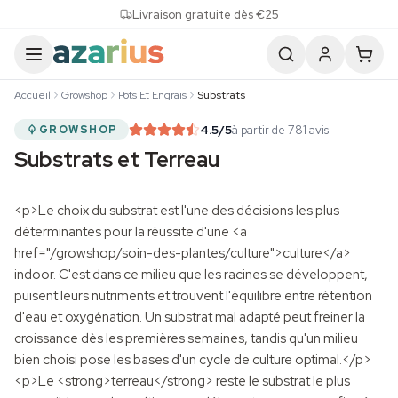
Skip to content
Livraison gratuite dès €25
Accueil
Growshop
Pots Et Engrais
Substrats
4.5
/5
à partir de 781 avis
GROWSHOP
Substrats et Terreau
<p>Le choix du substrat est l'une des décisions les plus
déterminantes pour la réussite d'une <a
href="/growshop/soin-des-plantes/culture">culture</a>
indoor. C'est dans ce milieu que les racines se développent,
puisent leurs nutriments et trouvent l'équilibre entre rétention
d'eau et oxygénation. Un substrat mal adapté peut freiner la
croissance dès les premières semaines, tandis qu'un milieu
bien choisi pose les bases d'un cycle de culture optimal.</p>
<p>Le <strong>terreau</strong> reste le substrat le plus