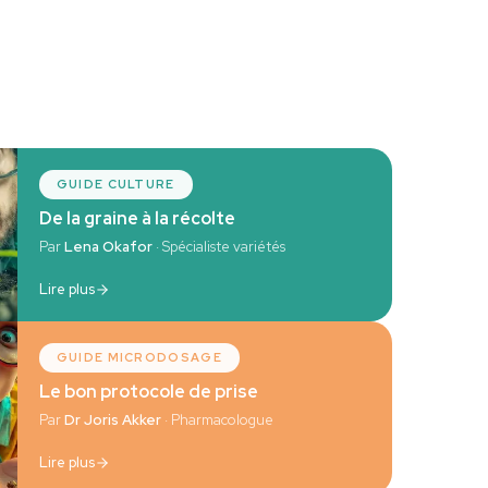
GUIDE CULTURE
De la graine à la récolte
Par
Lena Okafor
· Spécialiste variétés
Lire plus
GUIDE MICRODOSAGE
Le bon protocole de prise
Par
Dr Joris Akker
· Pharmacologue
Lire plus