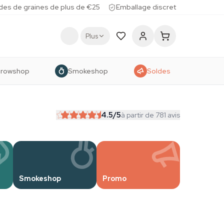
des de graines de plus de €25
Emballage discret
Plus
rowshop
Smokeshop
Soldes
4.5
/5
à partir de 781 avis
Smokeshop
Promo