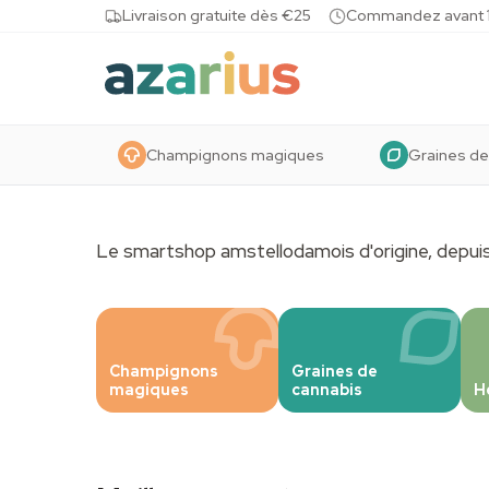
Skip to content
Livraison gratuite dès €25
Commandez avant 10
Champignons magiques
Graines de
Le smartshop amstellodamois d'origine, depuis
SALE
On met le 'Pla
Champignons
Graines de
les Champig
magiques
cannabis
H
10% de réduction sur tous les Azari