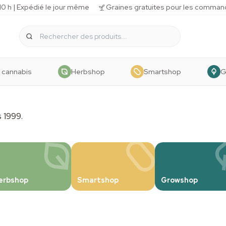
 h | Expédié le jour même
Graines gratuites pour les comman
 cannabis
Herbshop
Smartshop
G
 1999.
isir' dans
nons
erbshop
Smartshop
Growshop
us Grow Kits.