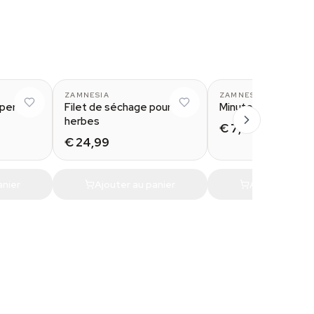
minium
3 layers
ZAMNESIA
ZAMNESIA
uper
Filet de séchage pour
Minuteur à branche
herbes
€ 7,99
€ 24,99
anier
Ajouter au panier
Ajouter au pa