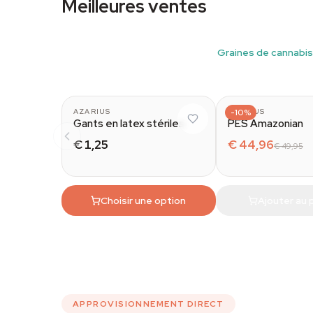
Meilleures ventes
Acheter maintenant
Champignons magiques
Graines de cannabis
AZARIUS
AZARIUS
-10%
Gants en latex stériles
PES Amazonian
€ 1,25
€ 44,96
€ 49,95
Choisir une option
Ajouter au 
APPROVISIONNEMENT DIRECT