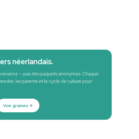
ers néerlandais.
ovenance — pas des paquets anonymes. Chaque
eder, les parents et le cycle de culture pour
Voir graines