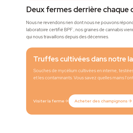
Deux fermes derrière chaque
Nous ne revendons rien dont nous ne pouvons répondr
laboratoire certifié BPF ; nos graines de cannabis vi
qui nous travaillons depuis des décennies.
FERME À CHAMPIGNONS
Truffes cultivées dans notre l
Souches de mycélium cultivées en interne, testées 
et les contaminants. Vous savez quelles mains l'on
Visiter la ferme
Acheter des champignons