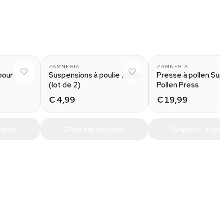
Alu
ZAMNESIA
ZAMNESIA
pour
Suspensions à poulie 2,5 m
Presse à pollen S
(lot de 2)
Pollen Press
€ 4,99
€ 19,99
panier
Ajouter au panier
Ajouter au p