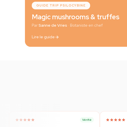
GUIDE TRIP PSILOCYBINE
Magic mushrooms & truffes
Par
Sanne de Vries
· Botaniste en chef
Lire le guide
Vérifié