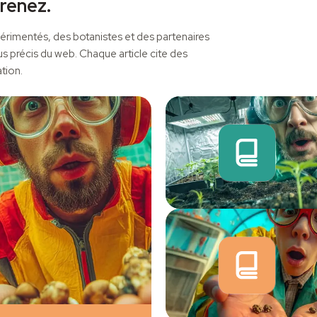
renez.
rimentés, des botanistes et des partenaires
us précis du web. Chaque article cite des
tion.