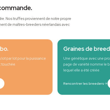
 commande.
e. Nos truffes proviennent de notre propre
ennent de maîtres-breeders néerlandais avec
FERME CANNABIS
abo.
Graines de breed
lot par lot pour la puissance
Une génétique avec une pr
t touchée.
page de variété nomme le bre
lequel elle a été créée.
Rencontrer les breeders