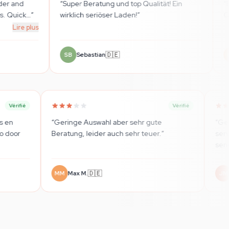
 Beratung und top Qualität! Ein
“
Extremely friendly and he
ch seriöser Laden!
”
Quality products and fair 
🇩🇪
🇬🇧
ebastian
Bence S.
BS
Vérifié
p voor vaporizers, truffels en
“
Geringe Auswahl aber sehr 
oorten smartdrugs. Ga zo door
Beratung, leider auch sehr te
🇳🇱
🇩🇪
.
Max M.
MM