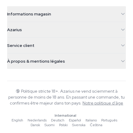
Informations magasin
Azarius
Azarius
Galvaniweg 11
5482 TN Schijndel
Graines de cannabis
Service client
Nederland
Champignons magiques
Infos livraison
support@azarius.com
Smokeshop
À propos & mentions légales
+31(0)204897914
Politique de retour
Smartshop
À propos d'Azarius
Garantie qualité
Herbshop
Wiki
Nous contacter
Growshop
Blog
🔞
Politique stricte 18+. Azarius ne vend sciemment à
FAQ
personne de moins de 18 ans. En passant une commande, tu
Rédacteurs
Politique de confidentialité
confirmes être majeur dans ton pays.
Notre politique d'âge
Normes éditoriales
International
Outils & Calculateurs
English
·
Nederlands
·
Deutsch
·
Español
·
Italiano
·
Português
·
Dansk
·
Suomi
·
Polski
·
Svenska
·
Čeština
Promotions