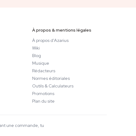
 en
nourrit son rôle éditorial sur les
rit
contenus d'Azarius consacrés au
l
CBD et aux cannabinoïdes, où il
relit les articles pour en vérifier
À propos & mentions légales
l'exactitude au regard des
réalités concrètes du
À propos d'Azarius
développement produit et du
Wiki
ia,
marché.
Blog
les
Musique
où il
la
Rédacteurs
Normes éditoriales
Outils & Calculateurs
Promotions
Plan du site
ssant une commande, tu