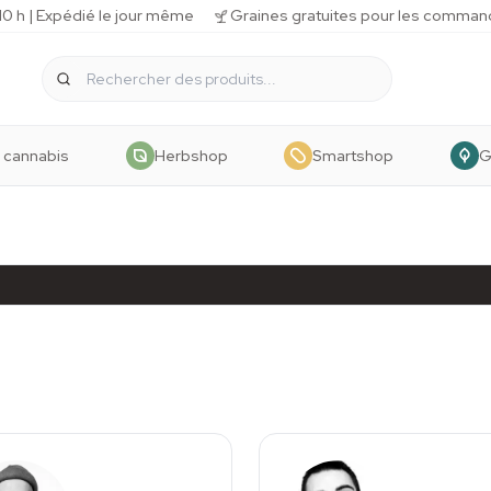
 h | Expédié le jour même
Graines gratuites pour les comman
 cannabis
Herbshop
Smartshop
G
eurs
eurs identifiés, possédant une expérience directe
 que nous vendons. Chaque article a un auteur