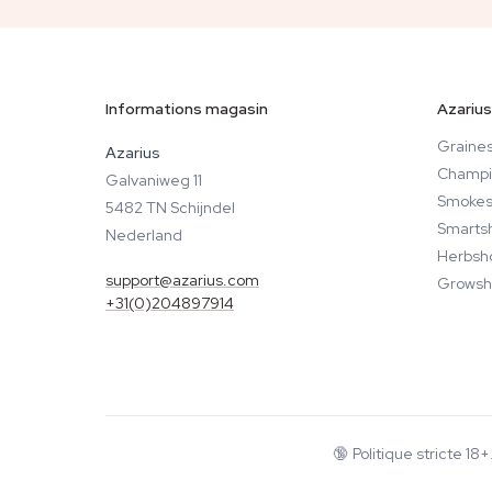
cons
des marques et des éditeurs
psyc
pour produire du contenu grand
Adam
public ancré dans la recherche.
d'ana
En tant que directeur éditorial,
Informations magasin
Azarius
cann
Joshua assure la supervision
indé
stratégique du programme
Graines
Azarius
vérit
éditorial d'Azarius — en
Champi
Galvaniweg 11
définissant les normes
Smokes
5482 TN Schijndel
éditoriales, en examinant la
Smarts
Nederland
méthodologie et en garantissant
Herbsh
la qualité du contenu dans toutes
support@azarius.com
Growsh
les langues et catégories.
+31(0)204897914
🔞
Politique stricte 