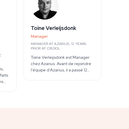
Toine Verleijsdonk
Manager
MANAGER AT AZARIUS, 12 YEARS
PRIOR AT CIBDOL
E
Toine Verleijsdonk est Manager
chez Azarius. Avant de rejoindre
is,
l'équipe d'Azarius, il a passé 12
faits
ans chez Cibdol, une marque
is
européenne de CBD, où il a
ment
acquis une connaissance
s de
opérationnelle approfondie des
plus
produits à base de cannabidiol,
des types d'extraits, du contexte
réglementaire du secteur et du
marché européen du CBD. Cette
e la
expérience au cœur de l'industrie