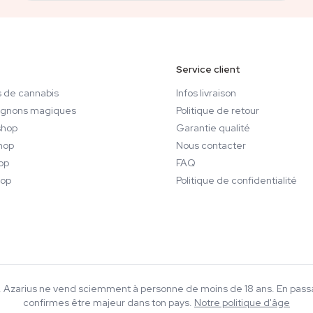
graine à la récolte, en terre,
acrées au cannabis et aux
coco et en hydroponie — nour
hédéliques. Chez Azarius,
chaque article de culture qu'i
 signe des articles
rédige. Son travail s'étend
lyse approfondie sur le
Service client
également à des domaines
abis, où sa perspective
connexes de l'univers du
pendante apporte une
 de cannabis
Infos livraison
smartshop et du headshop,
able profondeur éditoriale.
gnons magiques
Politique de retour
notamment le kratom, la salv
hop
Garantie qualité
les champignons magiques, 
hop
Nous contacter
truffes et les kits de culture, 
met l'accent sur l'éducation, 
op
FAQ
sécurité et un usage éclairé.
op
Politique de confidentialité
18+. Azarius ne vend sciemment à personne de moins de 18 ans. En pa
confirmes être majeur dans ton pays.
Notre politique d'âge