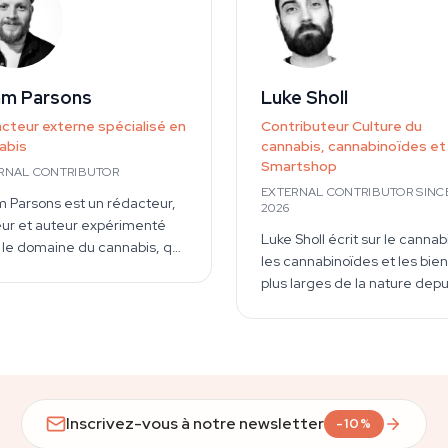
e Yuqo.
m Parsons
Luke Sholl
cteur externe spécialisé en
Contributeur Culture du
abis
cannabis, cannabinoïdes et
Smartshop
RNAL CONTRIBUTOR
EXTERNAL CONTRIBUTOR SINC
 Parsons est un rédacteur,
2026
eur et auteur expérimenté
Luke Sholl écrit sur le cannab
 le domaine du cannabis, qui
les cannabinoïdes et les bien
ribue depuis longtemps à
plus larges de la nature depu
ublications spécialisées. Son
2011, et cultive personnelle
il couvre le CBD, les
du cannabis dans des tente
hédéliques, les plantes
culture domestiques depuis 
obotaniques et des sujets
d'une décennie. Cette
xes. Il produit des articles
expérience de culture de
ofondis, des guides et des
première main — couvrant
Inscrivez-vous à notre newsletter
enus de référence pour un
-10%
l'ensemble du cycle de vie, d
re croissant de publications