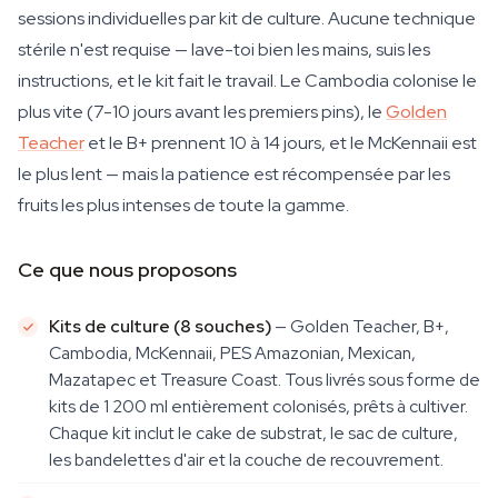
sessions individuelles par kit de culture. Aucune technique
stérile n'est requise — lave-toi bien les mains, suis les
instructions, et le kit fait le travail. Le Cambodia colonise le
plus vite (7-10 jours avant les premiers pins), le
Golden
Teacher
et le B+ prennent 10 à 14 jours, et le McKennaii est
le plus lent — mais la patience est récompensée par les
fruits les plus intenses de toute la gamme.
Ce que nous proposons
Kits de culture (8 souches)
— Golden Teacher, B+,
Cambodia, McKennaii, PES Amazonian, Mexican,
Mazatapec et Treasure Coast. Tous livrés sous forme de
kits de 1 200 ml entièrement colonisés, prêts à cultiver.
Chaque kit inclut le cake de substrat, le sac de culture,
les bandelettes d'air et la couche de recouvrement.