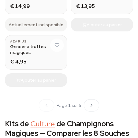
de psilocybine
€ 14,99
€ 13,95
Actuellement indisponible
Ajouter au panier
AZARIUS
Grinder à truffes
magiques
€ 4,95
Ajouter au panier
Page 1 sur 5
Kits de
Culture
de Champignons
Magiques — Comparer les 8 Souches