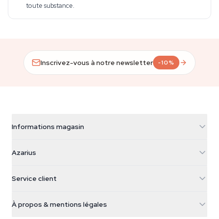
toute substance.
Inscrivez-vous à notre newsletter
-10%
Informations magasin
Azarius
Azarius
Galvaniweg 11
5482 TN Schijndel
Graines de cannabis
Service client
Nederland
Champignons magiques
Infos livraison
support@azarius.com
Smokeshop
À propos & mentions légales
+31(0)204897914
Politique de retour
Smartshop