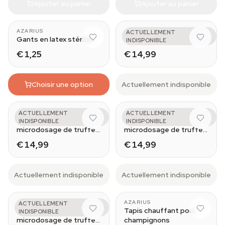
Ajouter au panier
Ajouter au panier
AZARIUS
AZARIUS
ACTUELLEMENT
Gants en latex stériles
Mental
INDISPONIBLE
€ 1,25
€ 14,99
Choisir une option
Actuellement indisponible
AZARIUS
AZARIUS
ACTUELLEMENT
ACTUELLEMENT
Emotional - Pack de
Physical - Pack de
INDISPONIBLE
INDISPONIBLE
microdosage de truffes
microdosage de truffes
magiques
magiques
€ 14,99
€ 14,99
Actuellement indisponible
Actuellement indisponible
AZARIUS
AZARIUS
ACTUELLEMENT
Spiritual - Pack de
Tapis chauffant pour
INDISPONIBLE
microdosage de truffes
champignons