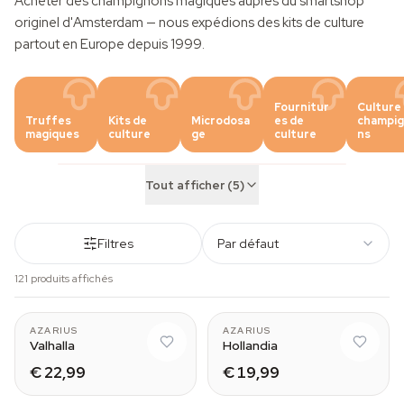
Acheter des champignons magiques auprès du smartshop
originel d'Amsterdam — nous expédions des
kits de culture
partout en Europe depuis 1999.
Fournitur
Culture
Truffes
Kits de
Microdosa
es de
champi
magiques
culture
ge
culture
ns
Tout afficher (5)
Filtres
Par défaut
121 produits affichés
AZARIUS
AZARIUS
Valhalla
Hollandia
€ 22,99
€ 19,99