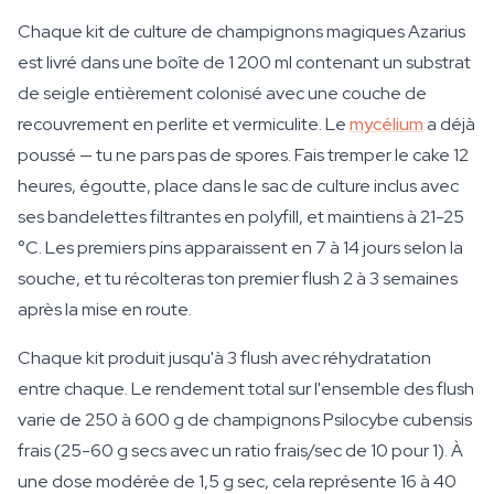
Chaque kit de culture de champignons magiques Azarius
est livré dans une boîte de 1 200 ml contenant un substrat
de seigle entièrement colonisé avec une couche de
recouvrement en perlite et vermiculite. Le
mycélium
a déjà
poussé — tu ne pars pas de spores. Fais tremper le cake 12
heures, égoutte, place dans le sac de culture inclus avec
ses bandelettes filtrantes en polyfill, et maintiens à 21-25
°C. Les premiers pins apparaissent en 7 à 14 jours selon la
souche, et tu récolteras ton premier flush 2 à 3 semaines
après la mise en route.
Chaque kit produit jusqu'à 3 flush avec réhydratation
entre chaque. Le rendement total sur l'ensemble des flush
varie de 250 à 600 g de champignons Psilocybe cubensis
frais (25-60 g secs avec un ratio frais/sec de 10 pour 1). À
une dose modérée de 1,5 g sec, cela représente 16 à 40