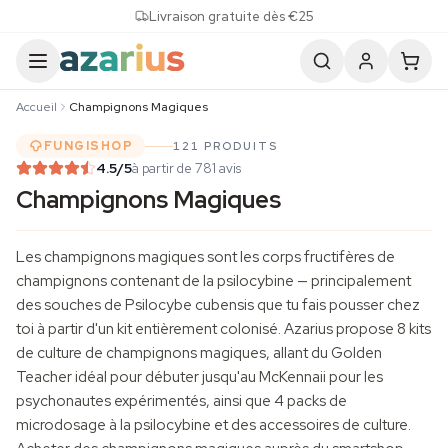
Skip to content
Livraison gratuite dès €25
Accueil
Champignons Magiques
FUNGISHOP
121 PRODUITS
4.5
/5
à partir de 781 avis
Champignons Magiques
Les champignons magiques sont les corps fructifères de
champignons contenant de la psilocybine — principalement
des souches de Psilocybe cubensis que tu fais pousser chez
toi à partir d'un kit entièrement colonisé. Azarius propose 8 kits
de
culture de champignons
magiques, allant du Golden
Teacher idéal pour débuter jusqu'au McKennaii pour les
psychonautes expérimentés, ainsi que 4 packs de
microdosage à la psilocybine et des accessoires de culture.