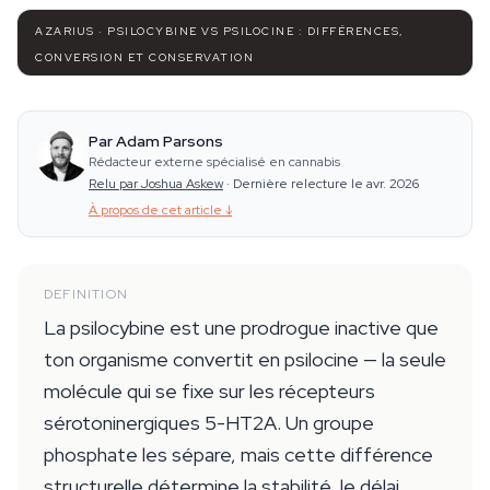
AZARIUS · PSILOCYBINE VS PSILOCINE : DIFFÉRENCES,
CONVERSION ET CONSERVATION
Par Adam Parsons
Rédacteur externe spécialisé en cannabis
Relu par Joshua Askew
·
Dernière relecture le avr. 2026
À propos de cet article
↓
DEFINITION
La psilocybine est une prodrogue inactive que
ton organisme convertit en psilocine — la seule
molécule qui se fixe sur les récepteurs
sérotoninergiques 5-HT2A. Un groupe
phosphate les sépare, mais cette différence
structurelle détermine la stabilité, le délai