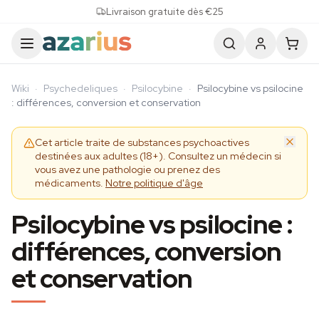
Skip to content
Livraison gratuite dès €25
Wiki
·
Psychedeliques
·
Psilocybine
·
Psilocybine vs psilocine
: différences, conversion et conservation
Cet article traite de substances psychoactives
destinées aux adultes (18+). Consultez un médecin si
vous avez une pathologie ou prenez des
médicaments.
Notre politique d'âge
Psilocybine vs psilocine :
différences, conversion
et conservation