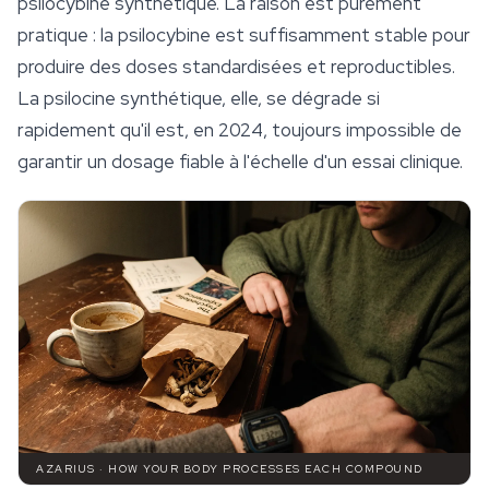
psilocybine synthétique. La raison est purement
pratique : la psilocybine est suffisamment stable pour
produire des doses standardisées et reproductibles.
La psilocine synthétique, elle, se dégrade si
rapidement qu'il est, en 2024, toujours impossible de
garantir un dosage fiable à l'échelle d'un essai clinique.
AZARIUS · HOW YOUR BODY PROCESSES EACH COMPOUND