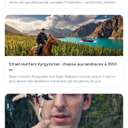
valide ses génétiques de cannabis F1 hybrides — uniformité, densité
et solidité au…
Strain Hunters Kyrgyzstan : chasse aux landraces à 3550
m
Strain Hunters Kyrgyzstan suit Arjan Roskam à cheval jusqu'à 3 550 m
pour sauver des landraces menacées par les drones et une
interdiction depuis…