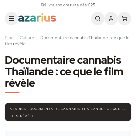
Skip to content
Livraison gratuite dès €25
Blog
·
Culture
·
Documentaire cannabis Thaïlande : ce que le
film révèle
Documentaire cannabis
Thaïlande : ce que le film
révèle
AZARIUS · DOCUMENTAIRE CANNABIS THAÏLANDE : CE QUE LE
FILM RÉVÈLE