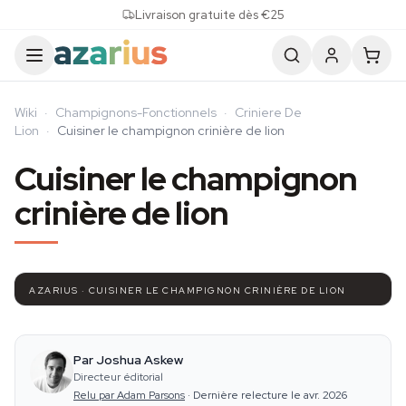
Skip to content
Livraison gratuite dès €25
Wiki
·
Champignons-Fonctionnels
·
Criniere De
Lion
·
Cuisiner le champignon crinière de lion
Cuisiner le champignon
crinière de lion
AZARIUS · CUISINER LE CHAMPIGNON CRINIÈRE DE LION
Par Joshua Askew
Directeur éditorial
Relu par Adam Parsons
·
Dernière relecture le avr. 2026