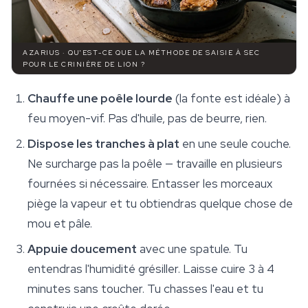
AZARIUS · QU'EST-CE QUE LA MÉTHODE DE SAISIE À SEC
POUR LE CRINIÈRE DE LION ?
Chauffe une poêle lourde
(la fonte est idéale) à
feu moyen-vif. Pas d'huile, pas de beurre, rien.
Dispose les tranches à plat
en une seule couche.
Ne surcharge pas la poêle — travaille en plusieurs
fournées si nécessaire. Entasser les morceaux
piège la vapeur et tu obtiendras quelque chose de
mou et pâle.
Appuie doucement
avec une spatule. Tu
entendras l'humidité grésiller. Laisse cuire 3 à 4
minutes sans toucher. Tu chasses l'eau et tu