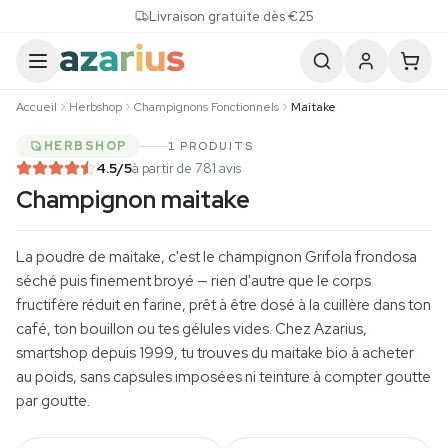
Skip to content
Livraison gratuite dès €25
Accueil
Herbshop
Champignons Fonctionnels
Maitake
HERBSHOP
1 PRODUITS
4.5
/5
à partir de 781 avis
Champignon maitake
La poudre de maitake, c'est le champignon
Grifola frondosa
séché puis finement broyé — rien d'autre que le corps
fructifère réduit en farine, prêt à être dosé à la cuillère dans ton
café, ton bouillon ou tes gélules vides. Chez Azarius,
smartshop depuis 1999, tu trouves du maitake bio à acheter
au poids, sans capsules imposées ni teinture à compter goutte
par goutte.