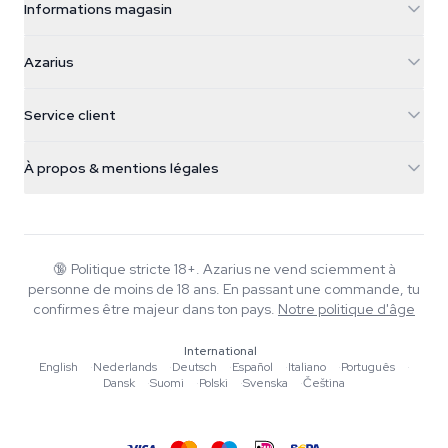
Informations magasin
Azarius
Azarius
Galvaniweg 11
5482 TN Schijndel
Graines de cannabis
Service client
Nederland
Champignons magiques
Infos livraison
support@azarius.com
Smokeshop
À propos & mentions légales
+31(0)204897914
Politique de retour
Smartshop
À propos d'Azarius
Garantie qualité
Herbshop
Wiki
Nous contacter
Growshop
Blog
🔞
Politique stricte 18+. Azarius ne vend sciemment à
FAQ
personne de moins de 18 ans. En passant une commande, tu
Musique
Politique de confidentialité
confirmes être majeur dans ton pays.
Notre politique d'âge
Rédacteurs
International
Normes éditoriales
English
·
Nederlands
·
Deutsch
·
Español
·
Italiano
·
Português
·
Dansk
·
Suomi
·
Polski
·
Svenska
·
Čeština
Outils & Calculateurs
Promotions