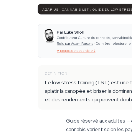
AZARIUS · CANNABIS LST : GUIDE DU LOW STRES
Par Luke Sholl
Contributeur Culture du cannabis, cannabinoïd
Relu par Adam Parsons
·
Dernière relecture le 
À propos de cet article
↓
DEFINITION
Le low stress training (LST) est une 
aplatir la canopée et briser la domina
et des rendements qui peuvent doubler 
Guide réservé aux adultes — c
cannabis varient selon les pa