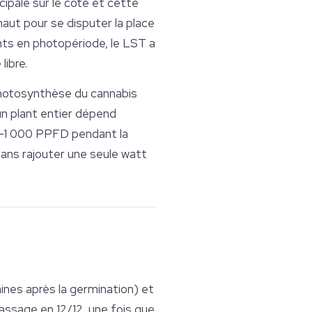
ncipale sur le côté et cette
 haut pour se disputer la place
ants en photopériode, le LST a
libre.
 photosynthèse du cannabis
un plant entier dépend
00–1 000 PPFD pendant la
sans rajouter une seule watt
nes après la germination) et
assage en 12/12, une fois que