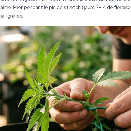
calmé. Plier pendant le pic de stretch (jours 7–14 de florais
 lignifiée.