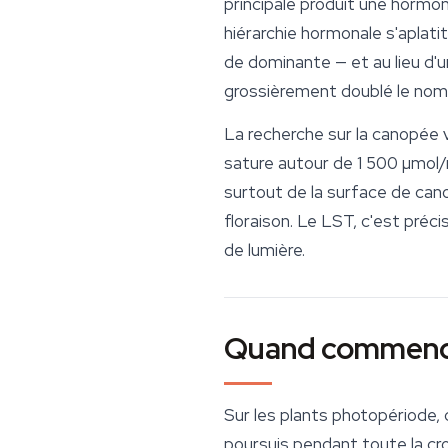
principale produit une hormone 
hiérarchie hormonale s'aplatit
de dominante — et au lieu d'u
grossièrement doublé le nombre
La recherche sur la canopée 
sature autour de 1 500 µmol/
surtout de la surface de can
floraison. Le LST, c'est pré
de lumière.
Quand commencer
Sur les plants photopériode
poursuis pendant toute la cr