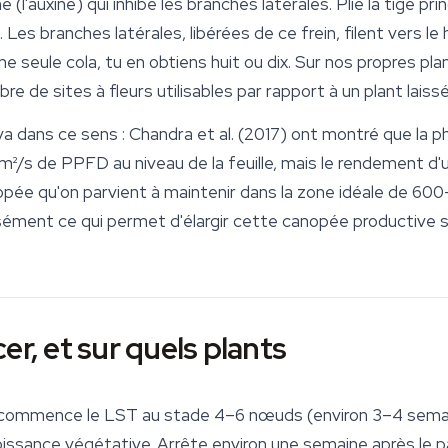
(l'auxine) qui inhibe les branches latérales. Plie la tige pri
. Les branches latérales, libérées de ce frein, filent vers le
ne seule cola, tu en obtiens huit ou dix. Sur nos propres pl
 de sites à fleurs utilisables par rapport à un plant laissé 
va dans ce sens : Chandra et al. (2017) ont montré que la
m²/s de PPFD au niveau de la feuille, mais le rendement d'
opée qu'on parvient à maintenir dans la zone idéale de 6
cisément ce qui permet d'élargir cette canopée productive 
, et sur quels plants
, commence le LST au stade 4–6 nœuds (environ 3–4 semai
oissance végétative. Arrête environ une semaine après le p