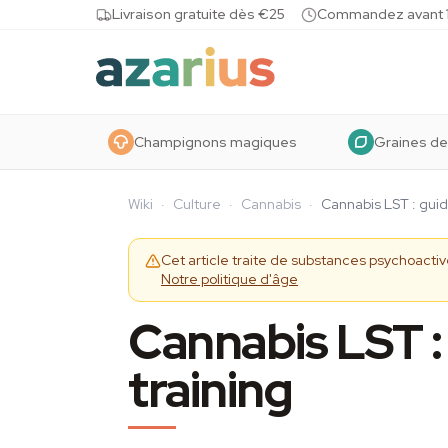
Skip to content
Livraison gratuite dès €25
Commandez avant 10
Champignons magiques
Graines de
Wiki
·
Culture
·
Cannabis
·
Cannabis LST : guid
Cet article traite de substances psychoact
Notre politique d'âge
Cannabis LST :
training