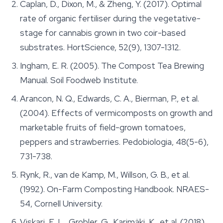
Caplan, D., Dixon, M., & Zheng, Y. (2017). Optimal
rate of organic fertiliser during the vegetative-
stage for cannabis grown in two coir-based
substrates. HortScience, 52(9), 1307-1312.
Ingham, E. R. (2005). The Compost Tea Brewing
Manual. Soil Foodweb Institute.
Arancon, N. Q., Edwards, C. A., Bierman, P., et al.
(2004). Effects of vermicomposts on growth and
marketable fruits of field-grown tomatoes,
peppers and strawberries. Pedobiologia, 48(5-6),
731-738.
Rynk, R., van de Kamp, M., Willson, G. B., et al.
(1992). On-Farm Composting Handbook. NRAES-
54, Cornell University.
Viskari, E. L., Grobler, G., Karimäki, K., et al. (2018).