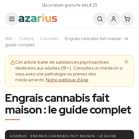
Skip to content
Livraison gratuite dès €25
Wiki
·
Culture
·
Cannabis
·
Engrais cannabis fait maison : le
guide complet
Cet article traite de substances psychoactives
destinées aux adultes (18+). Consultez un médecin si
vous avez une pathologie ou prenez des
médicaments.
Notre politique d'âge
Engrais cannabis fait
maison : le guide complet
AZARIUS · ENGRAIS CANNABIS FAIT MAISON : LE GUIDE