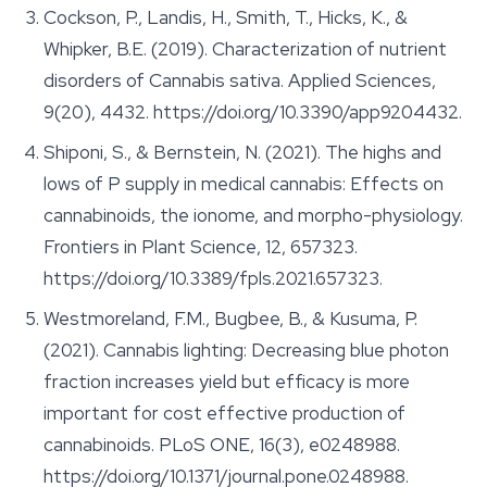
Cockson, P., Landis, H., Smith, T., Hicks, K., &
Whipker, B.E. (2019). Characterization of nutrient
disorders of Cannabis sativa.
Applied Sciences
,
9(20), 4432. https://doi.org/10.3390/app9204432.
Shiponi, S., & Bernstein, N. (2021). The highs and
lows of P supply in medical cannabis: Effects on
cannabinoids, the ionome, and morpho-physiology.
Frontiers in Plant Science
, 12, 657323.
https://doi.org/10.3389/fpls.2021.657323.
Westmoreland, F.M., Bugbee, B., & Kusuma, P.
(2021). Cannabis lighting: Decreasing blue photon
fraction increases yield but efficacy is more
important for cost effective production of
cannabinoids.
PLoS ONE
, 16(3), e0248988.
https://doi.org/10.1371/journal.pone.0248988.