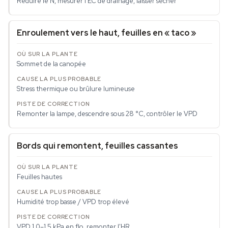
Réduire le N, mesurer l'EC de drainage, laisser sécher
Enroulement vers le haut, feuilles en « taco »
Sommet de la canopée
Stress thermique ou brûlure lumineuse
Remonter la lampe, descendre sous 28 °C, contrôler le VPD
Bords qui remontent, feuilles cassantes
Feuilles hautes
Humidité trop basse / VPD trop élevé
VPD 1,0–1,5 kPa en flo, remonter l'HR