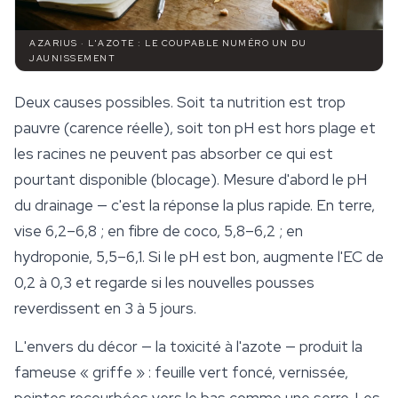
AZARIUS · L'AZOTE : LE COUPABLE NUMÉRO UN DU
JAUNISSEMENT
Deux causes possibles. Soit ta nutrition est trop
pauvre (carence réelle), soit ton pH est hors plage et
les racines ne peuvent pas absorber ce qui est
pourtant disponible (blocage). Mesure d'abord le pH
du drainage — c'est la réponse la plus rapide. En terre,
vise 6,2–6,8 ; en fibre de coco, 5,8–6,2 ; en
hydroponie, 5,5–6,1. Si le pH est bon, augmente l'EC de
0,2 à 0,3 et regarde si les nouvelles pousses
reverdissent en 3 à 5 jours.
L'envers du décor — la toxicité à l'azote — produit la
fameuse « griffe » : feuille vert foncé, vernissée,