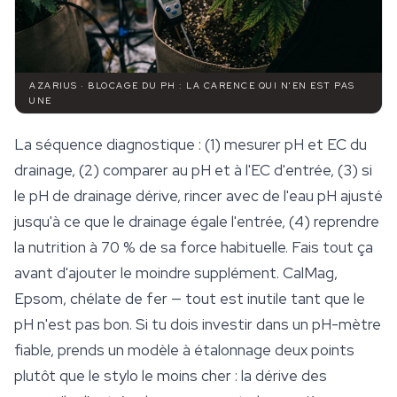
AZARIUS · BLOCAGE DU PH : LA CARENCE QUI N'EN EST PAS
UNE
La séquence diagnostique : (1) mesurer pH et EC du
drainage, (2) comparer au pH et à l'EC d'entrée, (3) si
le pH de drainage dérive, rincer avec de l'eau pH ajusté
jusqu'à ce que le drainage égale l'entrée, (4) reprendre
la nutrition à 70 % de sa force habituelle. Fais tout ça
avant
d'ajouter le moindre supplément.
CalMag
,
Epsom, chélate de fer — tout est inutile tant que le
pH n'est pas bon. Si tu dois investir dans un pH-mètre
fiable, prends un modèle à étalonnage deux points
plutôt que le stylo le moins cher : la dérive des