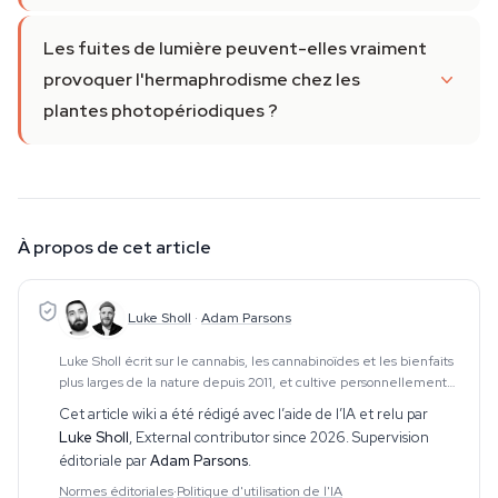
Les fuites de lumière peuvent-elles vraiment
provoquer l'hermaphrodisme chez les
plantes photopériodiques ?
À propos de cet article
Luke Sholl
·
Adam Parsons
Luke Sholl écrit sur le cannabis, les cannabinoïdes et les bienfaits
plus larges de la nature depuis 2011, et cultive personnellement
du cannabis dans des tentes de culture domestiques depuis plus
Cet article wiki a été rédigé avec l’aide de l’IA et relu par
d'une décennie. Cette e
Luke Sholl
,
External contributor since 2026
. Supervision
éditoriale par
Adam Parsons
.
Normes éditoriales
·
Politique d'utilisation de l'IA