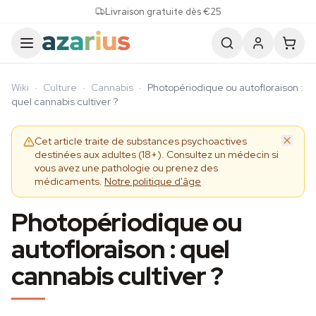
Skip to content
Livraison gratuite dès €25
Wiki
·
Culture
·
Cannabis
·
Photopériodique ou autofloraison :
quel cannabis cultiver ?
Cet article traite de substances psychoactives
destinées aux adultes (18+). Consultez un médecin si
vous avez une pathologie ou prenez des
médicaments.
Notre politique d'âge
Photopériodique ou
autofloraison : quel
cannabis cultiver ?