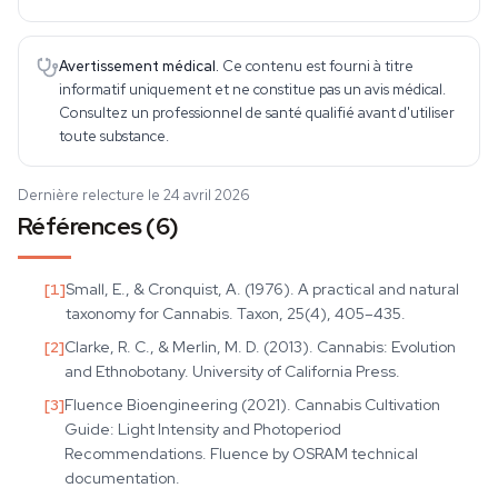
Avertissement médical.
Ce contenu est fourni à titre
informatif uniquement et ne constitue pas un avis médical.
Consultez un professionnel de santé qualifié avant d'utiliser
toute substance.
Dernière relecture le 24 avril 2026
Références (6)
[
1
]
Small, E., & Cronquist, A. (1976). A practical and natural
taxonomy for Cannabis. Taxon, 25(4), 405–435.
[
2
]
Clarke, R. C., & Merlin, M. D. (2013). Cannabis: Evolution
and Ethnobotany. University of California Press.
[
3
]
Fluence Bioengineering (2021). Cannabis Cultivation
Guide: Light Intensity and Photoperiod
Recommendations. Fluence by OSRAM technical
documentation.