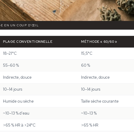
GE EN UN COUP D'ŒIL
PLAGE CONVENTIONNELLE
MÉTHODE « 60/60 »
18–21°C
15,5°C
55–60 %
60 %
Indirecte, douce
Indirecte, douce
10–14 jours
10–14 jours
Humide ou sèche
Taille sèche courante
~10–13 % d'eau
~10–13 %
>65 % HR à >24°C
>65 % HR