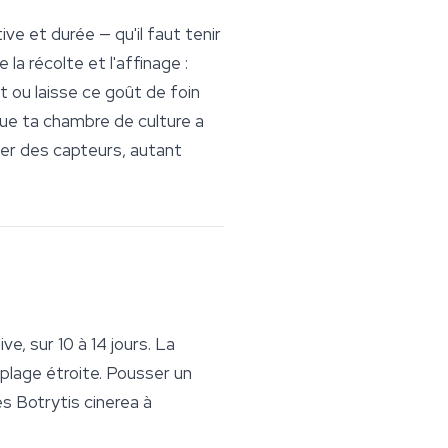
e et durée — qu'il faut tenir
 la récolte et l'affinage :
t ou laisse ce goût de foin
que ta chambre de culture a
er des capteurs, autant
e, sur 10 à 14 jours. La
plage étroite. Pousser un
tes
Botrytis cinerea
à