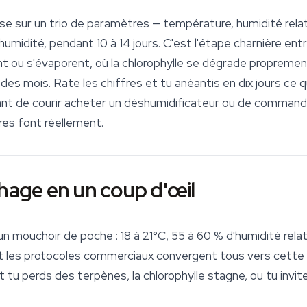
 sur un trio de paramètres — température, humidité relativ
humidité, pendant 10 à 14 jours. C'est l'étape charnière entre
nt ou s'évaporent, où la chlorophylle se dégrade propremen
des mois. Rate les chiffres et tu anéantis en dix jours ce 
ant de courir acheter un déshumidificateur ou de command
es font réellement.
chage en un coup d'œil
n mouchoir de poche : 18 à 21°C, 55 à 60 % d'humidité relativ
et les protocoles commerciaux convergent tous vers cette 
 et tu perds des terpènes, la chlorophylle stagne, ou tu invi