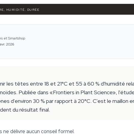
RE, HUMIDITÉ, DURÉE
es et Smartshop
avr. 2026
r les têtes entre 18 et 21°C et 55 à 60 % d'humidité rela
noïdes. Publiée dans «Frontiers in Plant Science», l'étud
es d'environ 30 % par rapport à 20°C. C'est le maillon e
nt du résultat final.
s ne délivre aucun conseil formel.