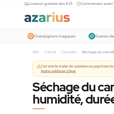
Skip to content
Livraison gratuite dès €25
Commandez avant 10
Champignons magiques
Graines de
Wiki
·
Culture
·
Cannabis
·
Séchage du cannabi
Cet article traite de substances psychoact
Notre politique d'âge
Séchage du can
humidité, duré