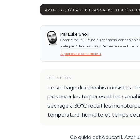
AZARIUS · SÉCHAGE DU CANNABIS : TEMPÉRATU
Par Luke Sholl
Contributeur Culture du cannabis, cannabinoïd
Relu par Adam Parsons
·
Dernière relecture le 
À propos de cet article
↓
DEFINITION
Le séchage du cannabis consiste à teni
préserver les terpènes et les cannabi
séchage à 30°C réduit les monoterpèn
température, humidité et temps décide
Ce guide est éducatif. Azariu