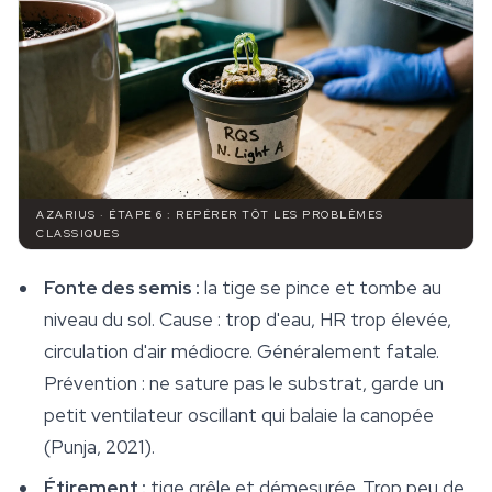
AZARIUS · ÉTAPE 6 : REPÉRER TÔT LES PROBLÈMES
CLASSIQUES
Fonte des semis :
la tige se pince et tombe au
niveau du sol. Cause : trop d'eau, HR trop élevée,
circulation d'air médiocre. Généralement fatale.
Prévention : ne sature pas le substrat, garde un
petit ventilateur oscillant qui balaie la canopée
(Punja, 2021).
Étirement :
tige grêle et démesurée. Trop peu de