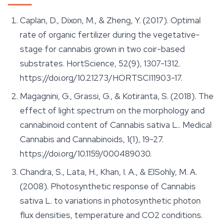
Caplan, D., Dixon, M., & Zheng, Y. (2017). Optimal
rate of organic fertilizer during the vegetative-
stage for cannabis grown in two coir-based
substrates.
HortScience
, 52(9), 1307-1312.
https://doi.org/10.21273/HORTSCI11903-17.
Magagnini, G., Grassi, G., & Kotiranta, S. (2018). The
effect of light spectrum on the morphology and
cannabinoid content of Cannabis sativa L..
Medical
Cannabis and Cannabinoids
, 1(1), 19-27.
https://doi.org/10.1159/000489030.
Chandra, S., Lata, H., Khan, I. A., & ElSohly, M. A.
(2008). Photosynthetic response of Cannabis
sativa L. to variations in photosynthetic photon
flux densities, temperature and CO2 conditions.