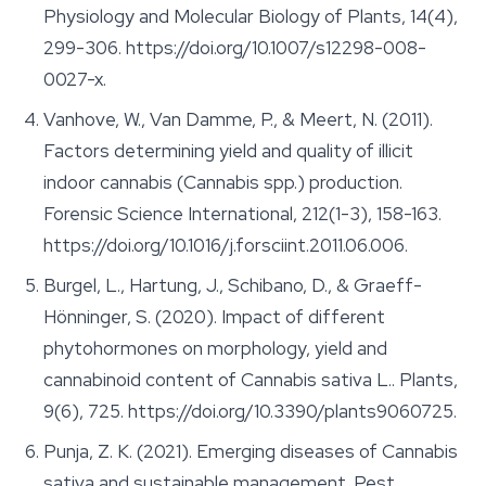
Physiology and Molecular Biology of Plants
, 14(4),
299-306. https://doi.org/10.1007/s12298-008-
0027-x.
Vanhove, W., Van Damme, P., & Meert, N. (2011).
Factors determining yield and quality of illicit
indoor cannabis (Cannabis spp.) production.
Forensic Science International
, 212(1-3), 158-163.
https://doi.org/10.1016/j.forsciint.2011.06.006.
Burgel, L., Hartung, J., Schibano, D., & Graeff-
Hönninger, S. (2020). Impact of different
phytohormones on morphology, yield and
cannabinoid content of Cannabis sativa L..
Plants
,
9(6), 725. https://doi.org/10.3390/plants9060725.
Punja, Z. K. (2021). Emerging diseases of Cannabis
sativa and sustainable management.
Pest