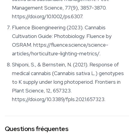
Management Science
, 77(9), 3857-3870.
https://doi.org/10.1002/ps.6307.
Fluence Bioengineering (2023). Cannabis
Cultivation Guide: Photobiology.
Fluence by
OSRAM
. https://fluence.science/science-
articles/horticulture-lighting-metrics/.
Shiponi, S., & Bernstein, N. (2021). Response of
medical cannabis (Cannabis sativa L.) genotypes
to K supply under long photoperiod.
Frontiers in
Plant Science
, 12, 657323.
https://doi.org/10.3389/fpls.2021.657323.
Questions fréquentes