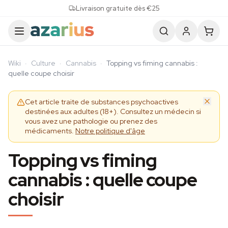
Skip to content
Livraison gratuite dès €25
Wiki
·
Culture
·
Cannabis
·
Topping vs fiming cannabis :
quelle coupe choisir
Cet article traite de substances psychoactives
destinées aux adultes (18+). Consultez un médecin si
vous avez une pathologie ou prenez des
médicaments.
Notre politique d'âge
Topping vs fiming
cannabis : quelle coupe
choisir