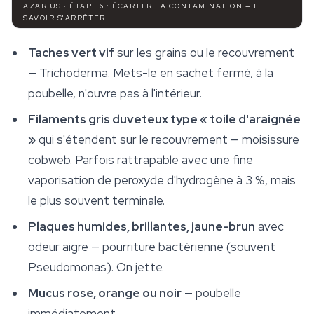
AZARIUS · ÉTAPE 6 : ÉCARTER LA CONTAMINATION — ET
SAVOIR S'ARRÊTER
Taches vert vif
sur les grains ou le recouvrement
—
Trichoderma
. Mets-le en sachet fermé, à la
poubelle, n'ouvre pas à l'intérieur.
Filaments gris duveteux type « toile d'araignée
»
qui s'étendent sur le recouvrement — moisissure
cobweb. Parfois rattrapable avec une fine
vaporisation de peroxyde d'hydrogène à 3 %, mais
le plus souvent terminale.
Plaques humides, brillantes, jaune-brun
avec
odeur aigre — pourriture bactérienne (souvent
Pseudomonas
). On jette.
Mucus rose, orange ou noir
— poubelle
immédiatement.