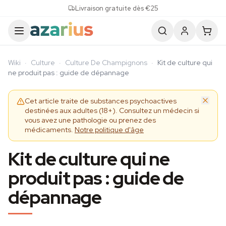
Skip to content
Livraison gratuite dès €25
Wiki
·
Culture
·
Culture De Champignons
·
Kit de culture qui
ne produit pas : guide de dépannage
Cet article traite de substances psychoactives
destinées aux adultes (18+). Consultez un médecin si
vous avez une pathologie ou prenez des
médicaments.
Notre politique d'âge
Kit de culture qui ne
produit pas : guide de
dépannage