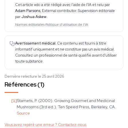
des publications spécialisées. Son travail couvre le CBD, les
Cet article wiki a été rédigé avec l’aide de l’IA et relu par
psychédéliques, les plantes ethnobo
Adam Parsons
,
External contributor
. Supervision éditoriale
par
Joshua Askew
.
Normes éditoriales
·
Politique d'utilisation de l'IA
Avertissement médical.
Ce contenu est fourni à titre
informatif uniquement et ne constitue pas un avis médical.
Consultez un professionnel de santé qualifié avant d'utiliser
toute substance.
Dernière relecture le 25 avril 2026
Références (1)
[
1
]
Stamets, P. (2000). Growing Gourmet and Medicinal
Mushrooms (3rd ed.). Ten Speed Press, Berkeley, CA.
Source
Vous avez repéré une erreur ? Contactez-nous