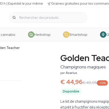
 h | Expédié le jour même
Graines gratuites pour les comman
 cannabis
Herbshop
Smartshop
G
den Teacher
Golden Tea
Champignons magiques
par
Azarius
€ 44,96
€ 49,95
-10%
Disponible
Le kit de champignons magiqu
et prêt à fructifier dès récep