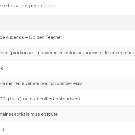
te fasse pas perdre pied.
ybe cubensis
— Golden Teacher
bine (prodrogue — convertie en psilocine, agoniste des récepteur
ée
— la meilleure variété pour un premier essai
0 g frais (toutes récoltes confondues)
aines après la mise en route
 3