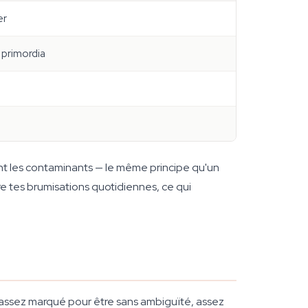
er
 primordia
uant les contaminants — le même principe qu'un
re tes brumisations quotidiennes, ce qui
 assez marqué pour être sans ambiguïté, assez