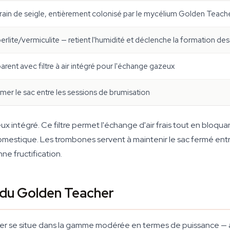
rain de seigle, entièrement colonisé par le mycélium Golden Teach
rlite/vermiculite — retient l'humidité et déclenche la formation des
arent avec filtre à air intégré pour l'échange gazeux
mer le sac entre les sessions de brumisation
eux intégré. Ce filtre permet l'échange d'air frais tout en bloq
 domestique. Les trombones servent à maintenir le sac fermé ent
ne fructification.
 du Golden Teacher
cher se situe dans la gamme modérée en termes de puissance —