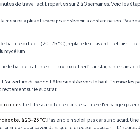
s de travail actif, réparties sur 2 à 3 semaines. Voici les étap
 la mesure la plus efficace pour prévenir la contamination. Pas be
le bac d'eau tiède (20–25 °C), replace le couvercle, et laisse tr
 du mycélium.
line le bac délicatement — tu veux retirer l'eau stagnante sans p
.
L'ouverture du sac doit être orientée vers le haut. Brumise les pa
directement sur le substrat.
trombones.
Le filtre à air intégré dans le sac gère l'échange gazeux
indirecte, à 23–25 °C.
Pas en plein soleil, pas dans un placard. Un
le lumineux pour savoir dans quelle direction pousser — 12 heures 