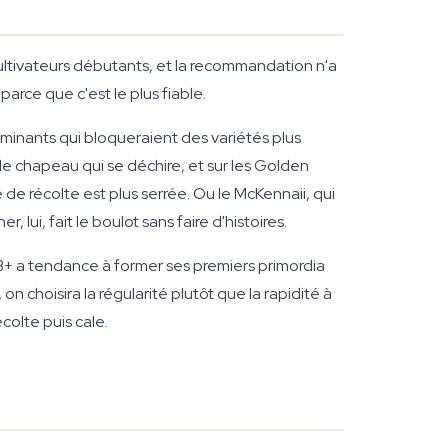
ultivateurs débutants, et la recommandation n'a
arce que c'est le plus fiable.
aminants qui bloqueraient des variétés plus
 le chapeau qui se déchire, et sur les Golden
 de récolte est plus serrée. Ou le McKennaii, qui
ui, fait le boulot sans faire d'histoires.
 B+ a tendance à former ses premiers primordia
, on choisira la régularité plutôt que la rapidité à
colte puis cale.