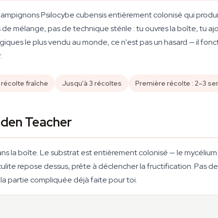
 champignons
Psilocybe cubensis
entièrement colonisé qui produi
de mélange, pas de technique stérile : tu ouvres la boîte, tu ajo
iques le plus vendu au monde, ce n'est pas un hasard — il fonctio
.
écolte fraîche
Jusqu'à 3 récoltes
Première récolte : 2–3 s
olden Teacher
 la boîte. Le substrat est entièrement colonisé — le mycélium a d
ite repose dessus, prête à déclencher la fructification. Pas d
 la partie compliquée déjà faite pour toi.