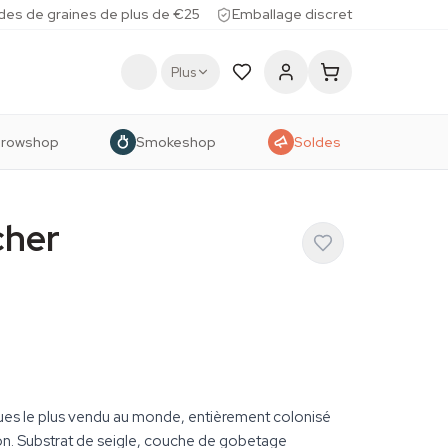
des de graines de plus de €25
Emballage discret
Plus
rowshop
Smokeshop
Soldes
cher
es le plus vendu au monde, entièrement colonisé
tion. Substrat de seigle, couche de gobetage