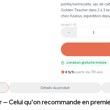
perlite/vermiculite, sac de cul
Golden Teacher dans 2 à 3 s
chez Azarius, expédition dep
QUANTITÉ
Livraison gratuite incluse
4.5
/5
à partir de 781 avis
Détails du produit
er — Celui qu'on recommande en premi