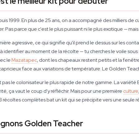
t le meilleur kit pour débuter
uis 1999. En plus de 25 ans, on a accompagné des milliers de c
as parce que c'est le plus puissant ni le plus exotique — mais p
e agressive, ce qui signifie qu'il prend le dessus sur les cont
à identifier au moment de la récolte — tu cherches le voile sous
vec le
Mazatapec
, dont les chapeaux restent petits et la fenêtre
pricieux face aux variations de température. Le Golden Teacher, l
t pas le colonisateur le plus rapide de notre gamme. La variété
iorité, ça vaut le coup d'y réfléchir. Mais pour une première
culture
3 récoltes complètes bat un kit qui se précipite vers une seule ré
ignons Golden Teacher