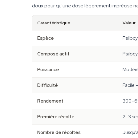
doux pour qu'une dose légèrement imprécise ne 
Caractéristique
Valeur
Espèce
Psiloc
Composé actif
Psilocy
Puissance
Modér
Difficulté
Facile 
Rendement
300–60
Première récolte
2–3 sem
Nombre de récoltes
Jusqu'à