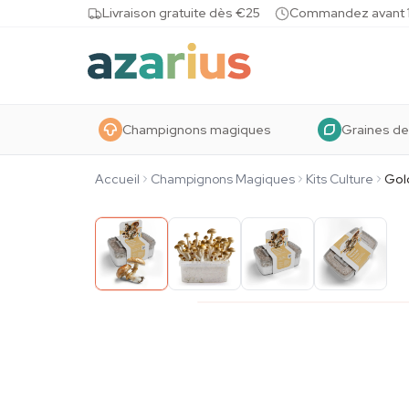
Skip to content
Livraison gratuite dès €25
Commandez avant 10
Champignons magiques
Graines de
Accueil
Champignons Magiques
Kits Culture
Gol