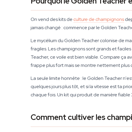
Pourquoi le Golden Teacher es
On vend des kits de
culture de champignons
dep
jamais changé : commence par le Golden Teacher. P
Le mycélium du Golden Teacher colonise de manièr
fragiles. Les champignons sont grands et faciles 
Teacher, ce voile est bien visible. Compare ça a
frappe plus fort mais se montre nettement plus ca
La seule limite honnête : le Golden Teacher n'es
quelques jours plus tôt, et si la vitesse est ta pr
chaque fois. Un kit qui produit de manière fiable 
Comment cultiver les champ