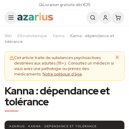
Skip to content
Livraison gratuite dès €25
Wiki
·
Ethnobotanique
·
Kanna
·
Kanna : dépendance et
tolérance
Cet article traite de substances psychoactives
destinées aux adultes (18+). Consultez un médecin si
vous avez une pathologie ou prenez des
médicaments.
Notre politique d'âge
Kanna : dépendance et
tolérance
AZARIUS · KANNA : DÉPENDANCE ET TOLÉRANCE