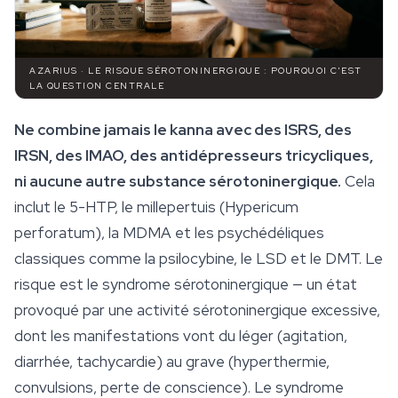
AZARIUS · LE RISQUE SÉROTONINERGIQUE : POURQUOI C'EST
LA QUESTION CENTRALE
Ne combine jamais le kanna avec des ISRS, des
IRSN, des IMAO, des antidépresseurs tricycliques,
ni aucune autre substance sérotoninergique.
Cela
inclut le 5-HTP, le millepertuis (
Hypericum
perforatum
), la MDMA et les psychédéliques
classiques comme la
psilocybine
, le LSD et le DMT. Le
risque est le syndrome sérotoninergique — un état
provoqué par une activité sérotoninergique excessive,
dont les manifestations vont du léger (agitation,
diarrhée, tachycardie) au grave (hyperthermie,
convulsions, perte de conscience). Le syndrome