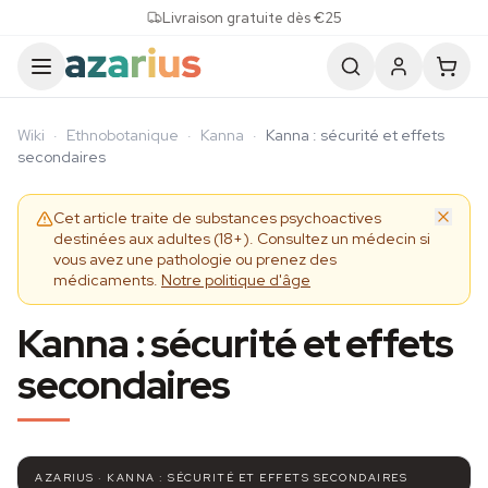
Skip to content
Livraison gratuite dès €25
Wiki
·
Ethnobotanique
·
Kanna
·
Kanna : sécurité et effets
secondaires
Cet article traite de substances psychoactives
destinées aux adultes (18+). Consultez un médecin si
vous avez une pathologie ou prenez des
médicaments.
Notre politique d'âge
Kanna : sécurité et effets
secondaires
AZARIUS · KANNA : SÉCURITÉ ET EFFETS SECONDAIRES