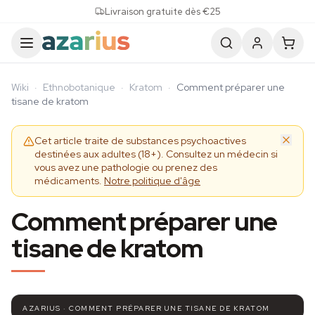
Skip to content
Livraison gratuite dès €25
Wiki
·
Ethnobotanique
·
Kratom
·
Comment préparer une
tisane de kratom
Cet article traite de substances psychoactives
destinées aux adultes (18+). Consultez un médecin si
vous avez une pathologie ou prenez des
médicaments.
Notre politique d'âge
Comment préparer une
tisane de kratom
AZARIUS · COMMENT PRÉPARER UNE TISANE DE KRATOM