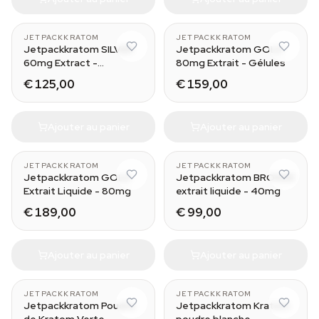
25 caps
25 caps
JETPACKKRATOM
JETPACKKRATOM
Jetpackkratom SILVER
Jetpackkratom GOLD
60mg Extract -
80mg Extrait - Gélules
Capsules
€ 125,00
€ 159,00
Ajouter au panier
Ajouter au panier
30 ml
30 ml
JETPACKKRATOM
JETPACKKRATOM
Jetpackkratom GOLD
Jetpackkratom BRONZE
Extrait Liquide - 80mg
extrait liquide - 40mg
€ 189,00
€ 99,00
Ajouter au panier
Ajouter au panier
250 g
250 g
JETPACKKRATOM
JETPACKKRATOM
Jetpackkratom Poudre
Jetpackkratom Kratom