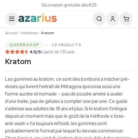
Skip to content
Livraison gratuite dès €25
Accueil
Herbshop
Kratom
HERBSHOP
19 PRODUITS
4.5
/5
à partir de 781 avis
Kratom
Les gommes au kratom, ce sont des bonbons à mâcher pré-
dosés qui livrent l'extrait de
Mitragyna speciosa
sous une
forme sucrée et nomade — pas de poudre amère à avaler
d'une traite, pas de gélules à compter une par une. Ce guide
s'adresse aux adultes de 18 ans et plus. Si le kratom t'intrigue
depuis un moment mais que le goût de la méthode « toss-
and-wash » t'a toujours refroidi, les gommes sont
probablement le format par lequel tu devrais commencer.