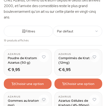
Chez Azarius, on vend du kratom depuis le début des années
2000, et l'arrivée des comestibles reste le plus grand
bouleversement qu'on ait vu sur cette plante en vingt-cinq
ans.
Filtres
Par défaut
19 produits affichés
AZARIUS
AZARIUS
Poudre de Kratom
Comprimés de Kratom
Azarius (50 g)
(12mg)
€ 9,95
€ 6,95
Choisir une option
Choisir une option
Green (65mg)
AZARIUS
AZARIUS
Gommes au kratom (30
Azarius Gélules de
mg)
Kratom (45-95mg)