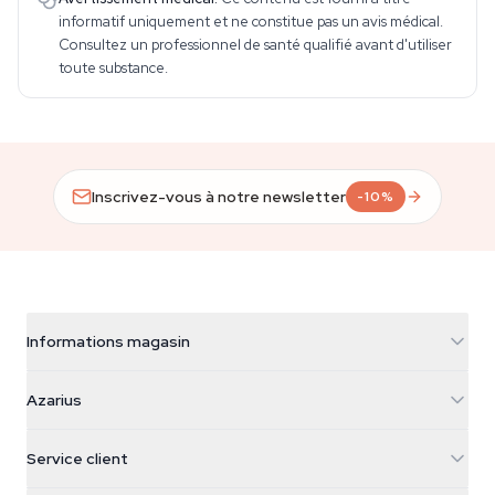
informatif uniquement et ne constitue pas un avis médical.
Consultez un professionnel de santé qualifié avant d'utiliser
toute substance.
Inscrivez-vous à notre newsletter
-10%
Informations magasin
Azarius
Azarius
Galvaniweg 11
5482 TN Schijndel
Graines de cannabis
Service client
Nederland
Champignons magiques