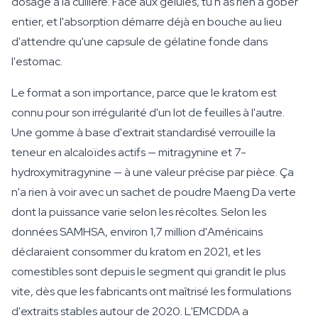
dosage à la cuillère. Face aux gélules, tu n'as rien à gober
entier, et l'absorption démarre déjà en bouche au lieu
d'attendre qu'une capsule de gélatine fonde dans
l'estomac.
Le format a son importance, parce que le kratom est
connu pour son irrégularité d'un lot de feuilles à l'autre.
Une gomme à base d'extrait standardisé verrouille la
teneur en alcaloïdes actifs — mitragynine et 7-
hydroxymitragynine — à une valeur précise par pièce. Ça
n'a rien à voir avec un sachet de poudre Maeng Da verte
dont la puissance varie selon les récoltes. Selon les
données SAMHSA, environ 1,7 million d'Américains
déclaraient consommer du kratom en 2021, et les
comestibles sont depuis le segment qui grandit le plus
vite, dès que les fabricants ont maîtrisé les formulations
d'extraits stables autour de 2020. L'EMCDDA a