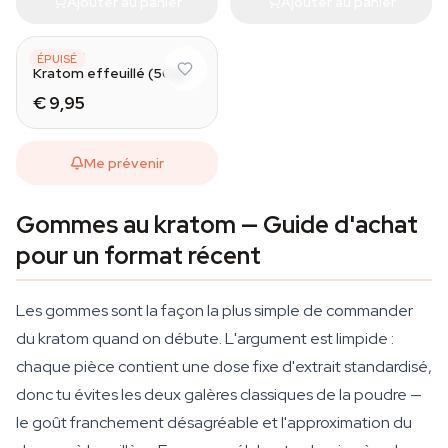
Ajouter au panier
Ajouter au panier
AZARIUS
ÉPUISÉ
Kratom effeuillé (50g)
€ 9,95
Me prévenir
Gommes au kratom — Guide d'achat
pour un format récent
Les gommes sont la façon la plus simple de commander
du kratom quand on débute. L'argument est limpide :
chaque pièce contient une dose fixe d'extrait standardisé,
donc tu évites les deux galères classiques de la poudre —
le goût franchement désagréable et l'approximation du