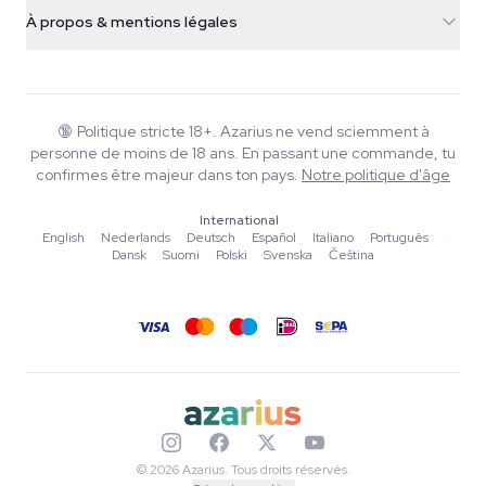
Infos livraison
support@azarius.com
Smokeshop
À propos & mentions légales
+31(0)204897914
Politique de retour
Smartshop
À propos d'Azarius
Garantie qualité
Herbshop
Wiki
Nous contacter
Growshop
Blog
🔞
Politique stricte 18+. Azarius ne vend sciemment à
FAQ
personne de moins de 18 ans. En passant une commande, tu
Musique
Politique de confidentialité
confirmes être majeur dans ton pays.
Notre politique d'âge
Rédacteurs
International
Normes éditoriales
English
·
Nederlands
·
Deutsch
·
Español
·
Italiano
·
Português
·
Dansk
·
Suomi
·
Polski
·
Svenska
·
Čeština
Outils & Calculateurs
Promotions
Plan du site
© 2026 Azarius. Tous droits réservés.