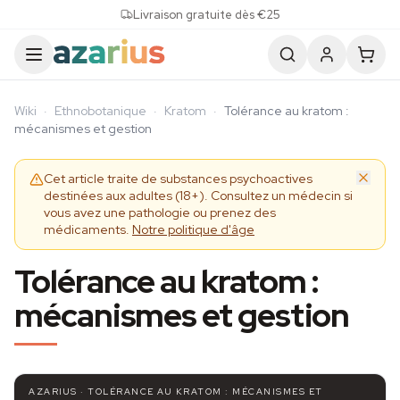
Skip to content
Livraison gratuite dès €25
Wiki
·
Ethnobotanique
·
Kratom
·
Tolérance au kratom :
mécanismes et gestion
Cet article traite de substances psychoactives
destinées aux adultes (18+). Consultez un médecin si
vous avez une pathologie ou prenez des
médicaments.
Notre politique d'âge
Tolérance au kratom :
mécanismes et gestion
AZARIUS · TOLÉRANCE AU KRATOM : MÉCANISMES ET