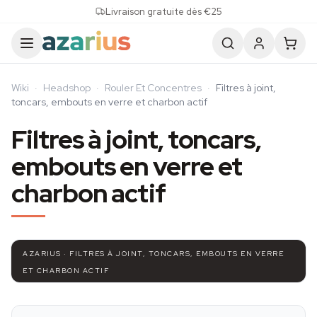
Skip to content
Livraison gratuite dès €25
Wiki
·
Headshop
·
Rouler Et Concentres
·
Filtres à joint,
toncars, embouts en verre et charbon actif
Filtres à joint, toncars,
embouts en verre et
charbon actif
AZARIUS · FILTRES À JOINT, TONCARS, EMBOUTS EN VERRE
ET CHARBON ACTIF