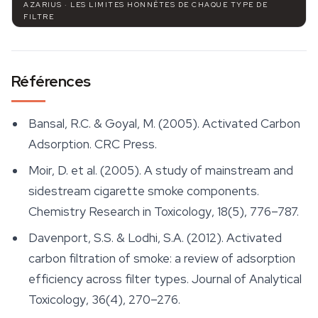
AZARIUS · LES LIMITES HONNÊTES DE CHAQUE TYPE DE
FILTRE
Références
Bansal, R.C. & Goyal, M. (2005).
Activated Carbon
Adsorption
. CRC Press.
Moir, D. et al. (2005). A study of mainstream and
sidestream cigarette smoke components.
Chemistry Research in Toxicology
, 18(5), 776–787.
Davenport, S.S. & Lodhi, S.A. (2012). Activated
carbon filtration of smoke: a review of adsorption
efficiency across filter types.
Journal of Analytical
Toxicology
, 36(4), 270–276.