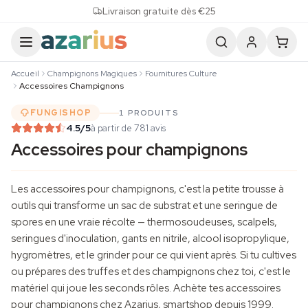
Skip to content
Livraison gratuite dès €25
Accueil
Champignons Magiques
Fournitures Culture
Accessoires Champignons
FUNGISHOP
1 PRODUITS
4.5
/5
à partir de 781 avis
Accessoires pour champignons
Les accessoires pour champignons, c'est la petite trousse à
outils qui transforme un sac de substrat et une seringue de
spores en une vraie récolte — thermosoudeuses, scalpels,
seringues d'inoculation, gants en nitrile, alcool isopropylique,
hygromètres, et le grinder pour ce qui vient après. Si tu cultives
ou prépares des truffes et des champignons chez toi, c'est le
matériel qui joue les seconds rôles. Achète tes accessoires
pour champignons chez Azarius, smartshop depuis 1999.