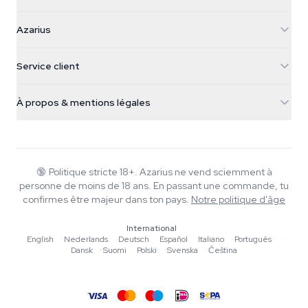
Azarius
Azarius
Galvaniweg 11
5482 TN Schijndel
Graines de cannabis
Service client
Nederland
Champignons magiques
Infos livraison
support@azarius.com
Smokeshop
À propos & mentions légales
+31(0)204897914
Politique de retour
Smartshop
À propos d'Azarius
Garantie qualité
Herbshop
Wiki
Nous contacter
Growshop
Blog
🔞
Politique stricte 18+. Azarius ne vend sciemment à
FAQ
personne de moins de 18 ans. En passant une commande, tu
Musique
Politique de confidentialité
confirmes être majeur dans ton pays.
Notre politique d'âge
Rédacteurs
International
Normes éditoriales
English
·
Nederlands
·
Deutsch
·
Español
·
Italiano
·
Português
·
Dansk
·
Suomi
·
Polski
·
Svenska
·
Čeština
Outils & Calculateurs
Promotions
Plan du site