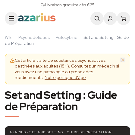
Skip to content
Livraison gratuite dès €25
Wiki
·
Psychedeliques
·
Psilocybine
·
Set and Setting : Guide
de Préparation
Cet article traite de substances psychoactives
destinées aux adultes (18+). Consultez un médecin si
vous avez une pathologie ou prenez des
médicaments.
Notre politique d'âge
Set and Setting : Guide
de Préparation
AZARIUS · SET AND SETTING : GUIDE DE PRÉPARATION