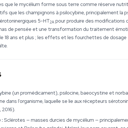
que le mycélium forme sous terre comme réserve nutritiv
que les champignons à psilocybine, principalement la psilo
sérotoninergiques 5-HT
pour produire des modifications d
2A
 de pensée et une transformation du traitement émotionne
e 18 ans et plus ; les effets et les fourchettes de dosage
lte.
s
ybine (un promédicament), psilocine, baeocystine et norba
ne dans l'organisme, laquelle se lie aux récepteurs séroton
, 2016).
 :
Sclérotes — masses durcies de mycélium — principaleme