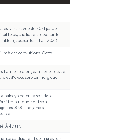
iques. Une revue de 2021 parue
rabilité psychotique préexistante
rables (Dos Santos et al., 2021).
thium à des convulsions. Cette
nsifiant et prolongeant les effets de
 QTc et d'excès sérotoninergique
a psilocybine en raison de la
. Arrêter brusquement son
age des ISRS — ne jamais
ctive.
é. À éviter.
uence cardiaque et de la pression