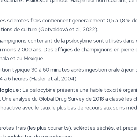
exicana
et
Psilocybe galindoi
. Malgré leur nom courant, ce
es sclérotes frais contiennent généralement 0,5 à 1,8 % de
itions de culture (Gotvaldová et al., 2022).
ampignons contenant de la psilocybine sont utilisés dans
moins 2 000 ans. Des effigies de champignons en pierre d
ala et au Mexique.
tion typique 30 à 60 minutes après ingestion orale à jeun ;
4 à 6 heures (Hasler et al., 2004).
logique :
La psilocybine présente une faible toxicité organ
Une analyse du Global Drug Survey de 2018 a classé les c
active avec le taux le plus bas de recours aux soins méd
rotes frais (les plus courants), sclérotes séchés, et prép
es bandelettes de microdosage.