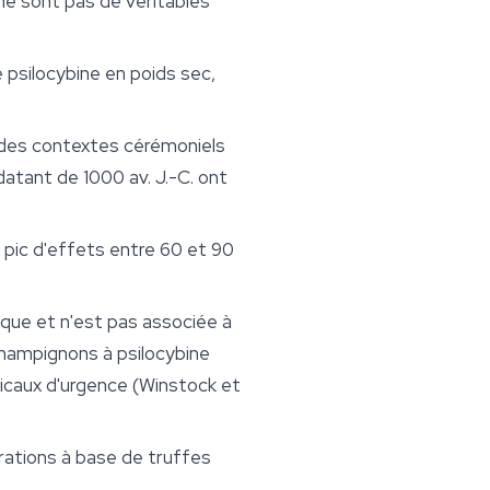
 ne sont pas de véritables
 psilocybine en poids sec,
 des contextes cérémoniels
atant de 1000 av. J.-C. ont
 pic d'effets entre 60 et 90
ique et n'est pas associée à
hampignons à psilocybine
icaux d'urgence (Winstock et
arations à base de truffes