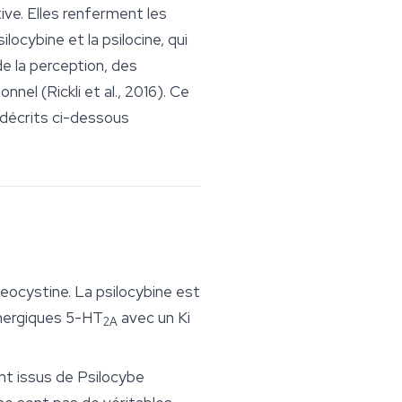
e. Elles renferment les
cybine et la psilocine, qui
e la perception, des
l (Rickli et al., 2016). Ce
 décrits ci-dessous
eocystine. La psilocybine est
inergiques 5-HT
avec un Ki
2A
nt issus de
Psilocybe