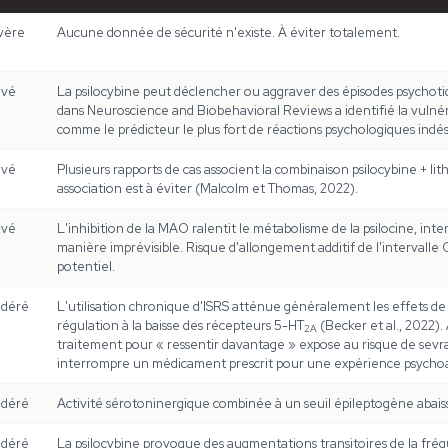
vère
Aucune donnée de sécurité n'existe. À éviter totalement.
evé
La psilocybine peut déclencher ou aggraver des épisodes psychot
dans
Neuroscience and Biobehavioral Reviews
a identifié la vulné
comme le prédicteur le plus fort de réactions psychologiques indési
evé
Plusieurs rapports de cas associent la combinaison psilocybine + li
association est à éviter (Malcolm et Thomas, 2022).
evé
L'inhibition de la MAO ralentit le métabolisme de la psilocine, inte
manière imprévisible. Risque d'allongement additif de l'intervalle
potentiel.
déré
L'utilisation chronique d'ISRS atténue généralement les effets de l
régulation à la baisse des récepteurs 5-HT
(Becker et al., 2022)
2A
traitement pour « ressentir davantage » expose au risque de sevr
interrompre un médicament prescrit pour une expérience psychoa
déré
Activité sérotoninergique combinée à un seuil épileptogène abaiss
déré
La psilocybine provoque des augmentations transitoires de la fréq