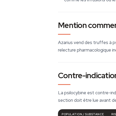
Mention commer
Azarius vend des truffes à
p
relecture pharmacologique in
Contre-indication
La psilocybine est contre-i
section doit être lue avant 
POPULATION / SUBSTANCE
RI