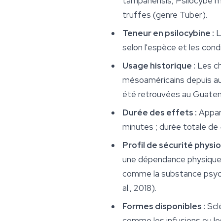
tampanensis
,
Psilocybe m
truffes (genre
Tuber
).
Teneur en psilocybine :
L
selon l'espèce et les cond
Usage historique :
Les ch
mésoaméricains depuis au 
été retrouvées au Guatem
Durée des effets :
Appari
minutes ; durée totale de 
Profil de sécurité physio
une dépendance physique. 
comme la substance psycho
al., 2018).
Formes disponibles :
Sclé
comme les infusions ou l