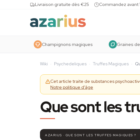
Skip to content
Livraison gratuite dès €25
Commandez avant 10
Champignons magiques
Graines de
Wiki
·
Psychedeliques
·
Truffes Magiques
·
Qu
Cet article traite de substances psychoact
Notre politique d'âge
Que sont les t
AZARIUS · QUE SONT LES TRUFFES MAGIQUES ?