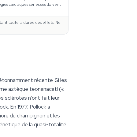
logies cardiaques sérieuses doivent
dant toute la durée des effets. Ne
t étonnamment récente. Si les
erme aztèque
teonanacatl
(«
es sclérotes n'ont fait leur
k. En 1977, Pollock a
phore du champignon et les
énétique de la quasi-totalité