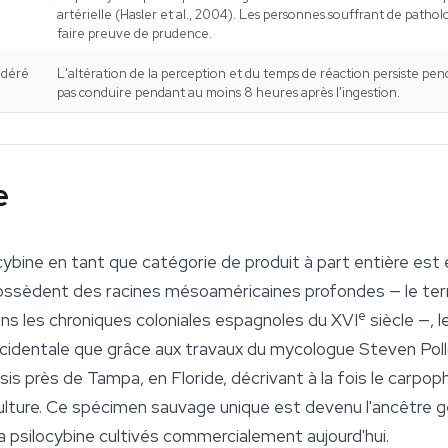
artérielle (Hasler et al., 2004). Les personnes souffrant de patho
faire preuve de prudence.
déré
L'altération de la perception et du temps de réaction persiste pen
pas conduire pendant au moins 8 heures après l'ingestion.
e
ocybine en tant que catégorie de produit à part entière es
possèdent des racines mésoaméricaines profondes — le t
e
ans les chroniques coloniales espagnoles du XVI
siècle —, l
cidentale que grâce aux travaux du mycologue Steven Polloc
sis
près de Tampa, en Floride, décrivant à la fois le carpo
 culture. Ce spécimen sauvage unique est devenu l'ancêtre g
a psilocybine cultivés commercialement aujourd'hui.