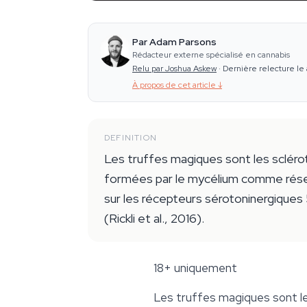
Par Adam Parsons
Rédacteur externe spécialisé en cannabis
Relu par Joshua Askew
·
Dernière relecture le 
À propos de cet article
↓
DEFINITION
Les truffes magiques sont les sclér
formées par le mycélium comme réserve
sur les récepteurs sérotoninergiques
(Rickli et al., 2016).
18+ uniquement
Les
truffes magiques
sont l