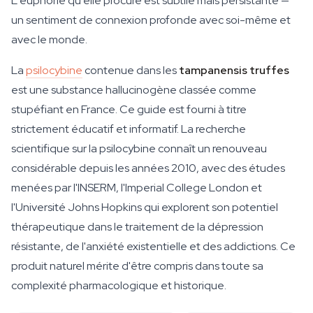
L'euphorie qu'elle procure est subtile mais persistante —
un sentiment de connexion profonde avec soi-même et
avec le monde.
La
psilocybine
contenue dans les
tampanensis truffes
est une substance hallucinogène classée comme
stupéfiant en France. Ce guide est fourni à titre
strictement éducatif et informatif. La recherche
scientifique sur la psilocybine connaît un renouveau
considérable depuis les années 2010, avec des études
menées par l'INSERM, l'Imperial College London et
l'Université Johns Hopkins qui explorent son potentiel
thérapeutique dans le traitement de la dépression
résistante, de l'anxiété existentielle et des addictions. Ce
produit naturel mérite d'être compris dans toute sa
complexité pharmacologique et historique.