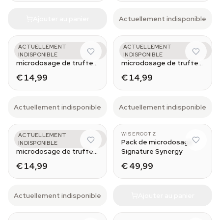
Ajouter au panier
Actuellement indisponible
AZARIUS
AZARIUS
ACTUELLEMENT
ACTUELLEMENT
Emotional - Pack de
Physical - Pack de
INDISPONIBLE
INDISPONIBLE
microdosage de truffes
microdosage de truffes
magiques
magiques
€ 14,99
€ 14,99
Actuellement indisponible
Actuellement indisponible
AZARIUS
WISEROOTZ
ACTUELLEMENT
Spiritual - Pack de
Pack de microdosage
INDISPONIBLE
microdosage de truffes
Signature Synergy
de psilocybine
€ 14,99
€ 49,99
Actuellement indisponible
Ajouter au panier