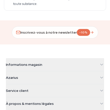
toute substance.
Inscrivez-vous à notre newsletter
-10%
Informations magasin
Azarius
Azarius
Galvaniweg 11
5482 TN Schijndel
Graines de cannabis
Service client
Nederland
Champignons magiques
Infos livraison
support@azarius.com
Smokeshop
À propos & mentions légales
+31(0)204897914
Politique de retour
Smartshop