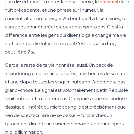
une dissertation. Tu notes la dose, l'heure, le
sommeil
de la
nuit précédente, et une phrase sur l'humeur, la
concentration ou l'énergie. Au bout de 4 à 6 semaines, tu
auras des données réelles, pas des impressions. C'est la
différence entre les gens qui disent « ça a changé ma vie
» et ceux qui disent « je crois qu'il s'est passé un truc,
peut-être ? ».
Garde le reste de ta vie honnête, aussi. Un pack de
microdosing empilé sur cinq cafés, trois heures de sommeil
et une clope toutes les vingt minutes ne t'apprendra pas
grand-chose. Le signal est volontairement petit. Réduis le
bruit autour, et tu l'entendras. Comparé à une macrodose
classique, l'intérêt du microdosing, c'est précisément que
rien de spectaculaire ne se passe — tu cherches un
glissement discret sur plusieurs semaines, pas une après-
midi d'illumination.