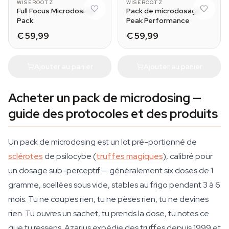
WISEROOTZ
WISEROOTZ
Full Focus Microdosing
Pack de microdosage
Pack
Peak Performance
€ 59,99
€ 59,99
Ajouter au panier
Ajouter au panier
Acheter un pack de microdosing —
guide des protocoles et des produits
Un pack de microdosing est un lot pré-portionné de
sclérotes
de psilocybe (
truffes magiques
), calibré pour
un dosage sub-perceptif — généralement six doses de 1
gramme, scellées sous vide, stables au frigo pendant 3 à 6
mois. Tu ne coupes rien, tu ne pèses rien, tu ne devines
rien. Tu ouvres un sachet, tu prends la dose, tu notes ce
que tu ressens. Azarius expédie des truffes depuis 1999 et