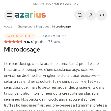
Skip to content
Livraison gratuite dès €25
Accueil
Champignons Magiques
Microdosage
FUNGISHOP
10 PRODUITS
4.5
/5
à partir de 781 avis
Microdosage
Le microdosing, c'est la pratique consistant à prendre une
fraction sub-perceptive d'une substance psychoactive —
environ un dixième à un vingtième d'une dose récréative —
selon un calendrier structuré. Tu ne sens aucun « effet » au
sens classique, mais tu peux remarquer des glissements dans
ta concentration, ton humeur ou ta créativité sur plusieurs
semaines. Nos packs de microdosing s'appuient sur des
truffes hollandaises fraîches, pré-pesées à 1 gramme, prêtes à