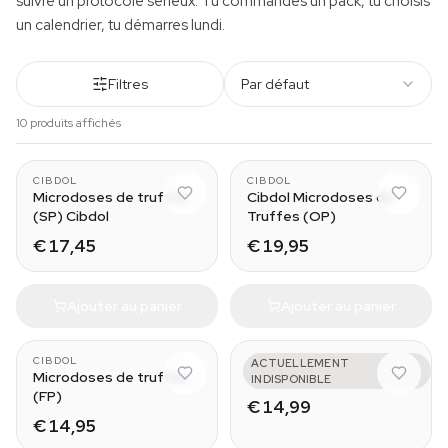
suivre un protocole sérieux. Tu commandes un pack, tu choisis
un calendrier, tu démarres lundi.
Filtres
Par défaut
10 produits affichés
CIBDOL
CIBDOL
Microdoses de truffes
Cibdol Microdoses de
(SP) Cibdol
Truffes (OP)
€ 17,45
€ 19,95
Ajouter au panier
Ajouter au panier
CIBDOL
AZARIUS
ACTUELLEMENT
Microdoses de truffes
Mental
INDISPONIBLE
(FP)
€ 14,99
€ 14,95