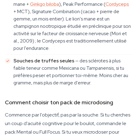
mane +
Ginkgo biloba
), Peak Performance (
Cordyceps
+ MCT), Signature Combination (cacao + pierre de
gemme, un mois entier). Le lion's mane est un
champignon nootropique étudié en préclinique pour son
activité sur le facteur de croissance nerveuse (Mori et
al., 2009) ; le Cordyceps est traditionnellement utilisé
pour l'endurance.
Souches de truffes seules
— des sclérotes à plus
faible teneur comme Mexicana ou Tampanensis, si tu
préfères peser et portionner toi-même. Moins cher au
gramme, mais plus de marge d'erreur.
Comment choisir ton pack de microdosing
Commence par l'objectif, pas par la souche. Si tu cherches
un coup d'acuité cognitive pour le boulot, commande le
pack Mental ou Full Focus. Si tu veux microdoser pour