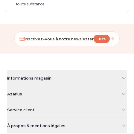
toute substance.
Inscrivez-vous à notre newsletter
-10%
Informations magasin
Azarius
Azarius
Galvaniweg 11
5482 TN Schijndel
Graines de cannabis
Service client
Nederland
Champignons magiques
Infos livraison
support@azarius.com
Smokeshop
À propos & mentions légales
+31(0)204897914
Politique de retour
Smartshop