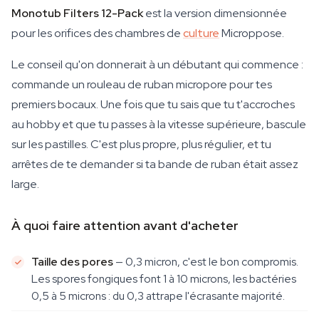
Monotub Filters 12-Pack
est la version dimensionnée
pour les orifices des chambres de
culture
Microppose.
Le conseil qu'on donnerait à un débutant qui commence :
commande un rouleau de ruban micropore pour tes
premiers bocaux. Une fois que tu sais que tu t'accroches
au hobby et que tu passes à la vitesse supérieure, bascule
sur les pastilles. C'est plus propre, plus régulier, et tu
arrêtes de te demander si ta bande de ruban était assez
large.
À quoi faire attention avant d'acheter
Taille des pores
— 0,3 micron, c'est le bon compromis.
Les spores fongiques font 1 à 10 microns, les bactéries
0,5 à 5 microns : du 0,3 attrape l'écrasante majorité.