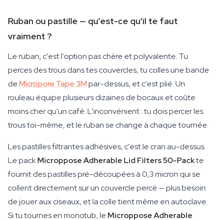
Ruban ou pastille — qu'est-ce qu'il te faut
vraiment ?
Le ruban, c'est l'option pas chère et polyvalente. Tu
perces des trous dans tes couvercles, tu colles une bande
de
Micropore Tape 3M
par-dessus, et c'est plié. Un
rouleau équipe plusieurs dizaines de bocaux et coûte
moins cher qu'un café. L'inconvénient : tu dois percer les
trous toi-même, et le ruban se change à chaque tournée.
Les pastilles filtrantes adhésives, c'est le cran au-dessus.
Le pack
Microppose Adherable Lid Filters 50-Pack
te
fournit des pastilles pré-découpées à 0,3 micron qui se
collent directement sur un couvercle percé — plus besoin
de jouer aux ciseaux, et la colle tient même en autoclave.
Si tu tournes en monotub, le
Microppose Adherable