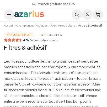
Skip to content
Livraison gratuite dès €25
Accueil
Champignons Magiques
Fournitures Culture
Filtres Et Adhesif
FUNGISHOP
3 PRODUITS
4.5
/5
à partir de 781 avis
Filtres & adhésif
Les filtres pour
culture de champignons
, ce sont ces petites
pastilles adhésives et rubans microporeux qui empêchent les
contaminants de l'air d'envahir tes bocaux d'inoculation, tes
monotubs et tes chambres de fructification — tout en laissant
passer le CO₂ et l'oxygène dont ton mycélium a besoin. Que
tu lances ton premier bocal BRF ou que tu fasses tourner une
série de monotubs, le choix du filtre fait toute la différence
entre une belle récolte et un bocal vert fluo bon pour la