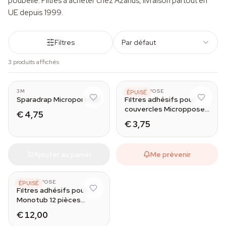
poubelle. Filtres à acheter chez Azarius, livraison partout en
UE depuis 1999.
Filtres
Par défaut
3 produits affichés
3M
MICROPPOSE
ÉPUISÉ
Sparadrap Micropore 3M
Filtres adhésifs pour
couvercles Microppose
€ 4,75
(pack de 50)
€ 3,75
Ajouter au panier
Me prévenir
MICROPPOSE
ÉPUISÉ
Filtres adhésifs pour
Monotub 12 pièces
(Microppose)
€ 12,00