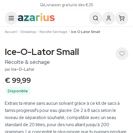
Skip to content
Livraison gratuite dès €25
Accueil
Growshop
Recolte Sechage
Ice O Lator Small
Ice-O-Lator Small
Récolte & séchage
par
Ice-O-Lator
€ 99,99
Disponible
Extrais ta résine sans aucun solvant grâce à ce kit de sacs à
tamis progressifs pour eau glacée. De 2 à 8 sacs selon le
niveau de séparation souhaité, compatible avec un seau
standard de 20 litres, pour des runs allant jusqu'à 200
grammes. Le concentré le plus propre que tu puisses produire