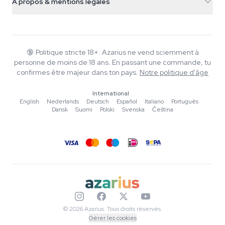
À propos & mentions légales
+31(0)204897914
Politique de retour
Smartshop
À propos d'Azarius
Garantie qualité
Herbshop
Wiki
Nous contacter
Growshop
Blog
🔞
Politique stricte 18+. Azarius ne vend sciemment à
FAQ
personne de moins de 18 ans. En passant une commande, tu
Musique
Politique de confidentialité
confirmes être majeur dans ton pays.
Notre politique d'âge
Rédacteurs
International
Normes éditoriales
English
·
Nederlands
·
Deutsch
·
Español
·
Italiano
·
Português
·
Dansk
·
Suomi
·
Polski
·
Svenska
·
Čeština
Outils & Calculateurs
Promotions
Plan du site
© 2026 Azarius. Tous droits réservés.
Gérer les cookies