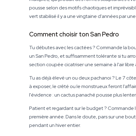
pousse selon des motifs chaotiques et imprévisible
vert stabilisé il y a une vingtaine d'années par un
Comment choisir ton San Pedro
Tu débutes avec les cactées ? Commande la bout
un San Pedro, et suffisamment tolérante si tu arr
section coupée cicatriser une semaine à l'air libr
Tu as déjà élevé un ou deux pachanoi ? Le 7 côte
à exposer, le crêté ou le monstrueux feront l'affa
l'évidence : un cactus panaché pousse plus lenteme
Patient et regardant sur le budget ? Commande le
première année. Dans le doute, pars sur une boutur
pendant un hiver entier.