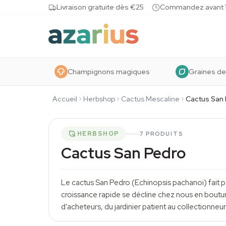
Skip to content
Livraison gratuite dès €25
Commandez avant 10
Champignons magiques
Graines de
Accueil
Herbshop
Cactus Mescaline
Cactus San
HERBSHOP
7 PRODUITS
Cactus San Pedro
Le cactus San Pedro (Echinopsis pachanoi) fait p
croissance rapide se décline chez nous en boutures
d'acheteurs, du jardinier patient au collectionn