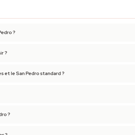
Pedro ?
ir ?
s et le San Pedro standard ?
dro ?
er ?