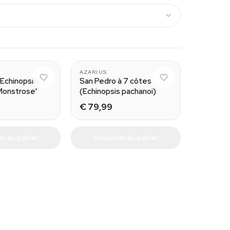
Large (50-60 cm)
AZARIUS
(Echinopsis
San Pedro à 7 côtes
Monstrose'
(Echinopsis pachanoi)
€ 79,99
er au panier
Ajouter au panier