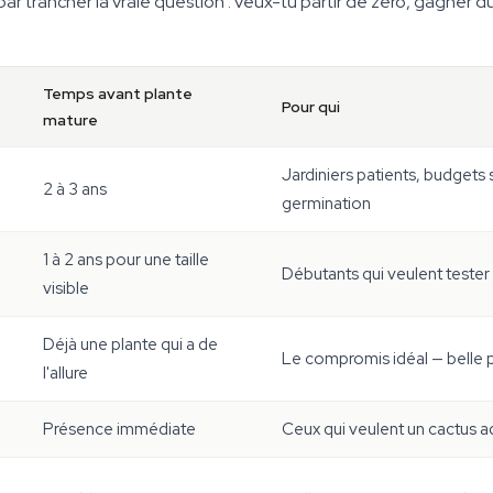
par trancher la vraie question : veux-tu partir de zéro, gagner
Temps avant plante
Pour qui
mature
Jardiniers patients, budgets s
2 à 3 ans
germination
1 à 2 ans pour une taille
Débutants qui veulent tester
visible
Déjà une plante qui a de
Le compromis idéal — belle p
l'allure
Présence immédiate
Ceux qui veulent un cactus ad