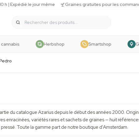
 h | Expédié le jour même
Graines gratuites pour les comman
 cannabis
Herbshop
Smartshop
G
 Pedro
artie du catalogue Azarius depuis le début des années 2000. Origin
 enracinées, variétés rares et sachets de graines — huit références 
eur pressé. Toute la gamme part de notre boutique d'Amsterdam.