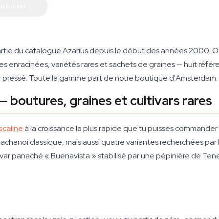
u panier
artie du catalogue Azarius depuis le début des années 2000. Or
 enracinées, variétés rares et sachets de graines — huit référen
eur pressé. Toute la gamme part de notre boutique d'Amsterdam.
 boutures, graines et cultivars rares
scaline
à la croissance la plus rapide que tu puisses commander 
achanoi classique, mais aussi quatre variantes recherchées par le
ivar panaché « Buenavista » stabilisé par une pépinière de Teneri