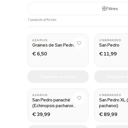
Filtres
7 produits affichés
Small
AZARIUS
UNBRANDED
Graines de San Pedro
San Pedro
€ 6,50
€ 11,99
Ajouter au panier
Ajouter a
AZARIUS
UNBRANDED
San Pedro panaché
San Pedro XL 
(Echinopsis pachanoi
pachanoi)
variegata) Buenavista
€ 39,99
€ 89,99