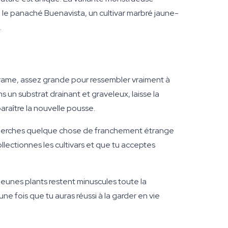
n, le panaché Buenavista, un cultivar marbré jaune-
.
rame, assez grande pour ressembler vraiment à
 un substrat drainant et graveleux, laisse la
paraître la nouvelle pousse.
tu cherches quelque chose de franchement étrange
ollectionnes les cultivars et que tu acceptes
eunes plants restent minuscules toute la
ne fois que tu auras réussi à la garder en vie