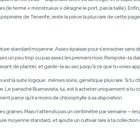
s (le terme « monstrueux » désigne le port, pas la taille). Enfi
e pépinière de Tenerife, reste la pièce la plus rare de cette page
ure standard moyenne. Assez épaisse pour s'enraciner sans d
oses un peu trop ou pas assez les premiers mois. Rempote-la dans
e avant de planter, et garde-la au sec jusqu'à ce que tu voies ap
s est la suite logique : mêmes soins, génétique plus rare. Si 
ire. Le panaché Buenavista, lui, est à acheter uniquement si tu c
nt parce qu'il a moins de chlorophylle à sa disposition.
s graines. Mais n'attends pas un centimètre par semaine — les j
e moyenne standard, et ajoute un cultivar rare à ta collection u