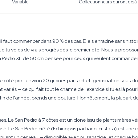
Variable
Collectionneurs qui ont déjà
'il faut commencer dans 90 % des cas. Elle s'enracine sans histo
e tu voies de vrais progrès dès le premier été. Nous la propos
an Pedro XL de 50 cm pensée pour ceux qui veulent commander
e côté prix : environ 20 graines par sachet, germination sous c
ariés — ce qui fait tout le charme de l'exercice si tu es là pour l
 fin de l'année, prends une bouture. Honnêtement, la plupart d
es. Le San Pedro à 7 côtes est un clone issu de plants mères vér
risé. Le San Pedro crêté (Echinopsis pachanoi cristata) est une 
voquant un cerveau — disponible avec ou sans tige, et chaque b