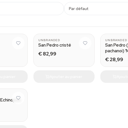
Par défaut
 (10-11 cm)
Stemmed
UNBRANDED
UNBRANDED
San Pedro cristé
San Pedro 
pachanoi) '
€ 82,99
€ 28,99
u panier
Ajouter au panier
Ajout
(Echinopsis