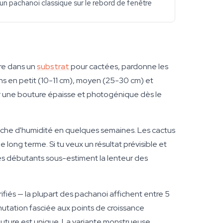
 un pachanoi classique sur le rebord de fenêtre
ire dans un
substrat
pour cactées, pardonne les
ons en petit (10-11 cm), moyen (25-30 cm) et
 une bouture épaisse et photogénique dès le
loche d'humidité en quelques semaines. Les cactus
e long terme. Si tu veux un résultat prévisible et
es débutants sous-estiment la lenteur des
ifiés — la plupart des pachanoi affichent entre 5
mutation fasciée aux points de croissance
outure est unique. La variante monstrueuse