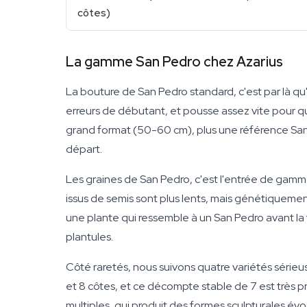
côtes)
La gamme San Pedro chez Azarius
La bouture de San Pedro standard, c'est par là qu
erreurs de débutant, et pousse assez vite pour qu
grand format (50-60 cm), plus une référence S
départ.
Les graines de San Pedro, c'est l'entrée de gamm
issus de semis sont plus lents, mais génétiquement v
une plante qui ressemble à un San Pedro avant la
plantules.
Côté raretés, nous suivons quatre variétés sérieus
et 8 côtes, et ce décompte stable de 7 est très p
multiples, qui produit des formes sculpturales é