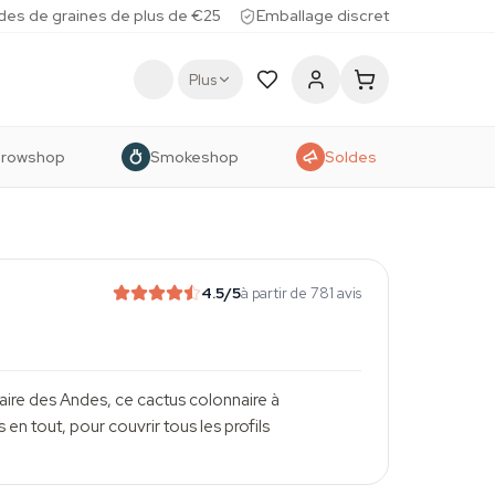
des de graines de plus de €25
Emballage discret
Plus
rowshop
Smokeshop
Soldes
4.5
/5
à partir de 781 avis
aire des Andes, ce cactus colonnaire à
en tout, pour couvrir tous les profils