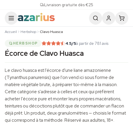
Skip to content
Livraison gratuite dès €25
Accueil
Herbshop
Clavo Huasca
4.5
/5
à partir de 781 avis
HERBSHOP
Écorce de Clavo Huasca
Le clavo huasca est l'écorce d'une liane amazonienne
(
Tynanthus panurensis
) que l'on vend ici sous forme de
matière végétale brute, à préparer toi-même à la maison.
Cette catégorie s'adresse à celles et ceux qui préfèrent
acheter l'écorce pure et monter leurs propres macérations,
teintures ou décoctions plutôt que de commander un flacon
déjà prêt. Un produit, deux granulométries — choisis le format
qui correspond à ta méthode. Réservé aux adultes, 18+.