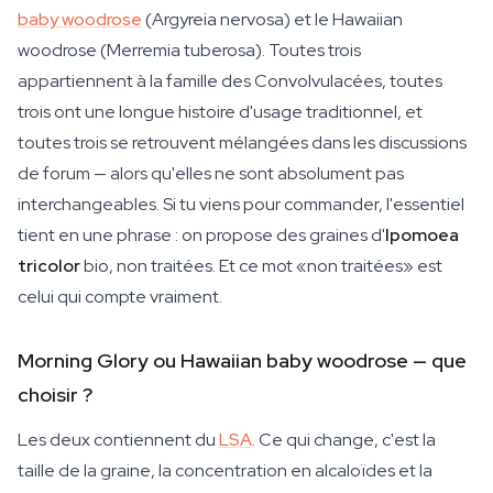
baby woodrose
(
Argyreia nervosa
) et le Hawaiian
woodrose (
Merremia tuberosa
). Toutes trois
appartiennent à la famille des Convolvulacées, toutes
trois ont une longue histoire d'usage traditionnel, et
toutes trois se retrouvent mélangées dans les discussions
de forum — alors qu'elles ne sont absolument pas
interchangeables. Si tu viens pour commander, l'essentiel
tient en une phrase : on propose des graines d'
Ipomoea
tricolor
bio, non traitées. Et ce mot «non traitées» est
celui qui compte vraiment.
Morning Glory ou Hawaiian baby woodrose — que
choisir ?
Les deux contiennent du
LSA
. Ce qui change, c'est la
taille de la graine, la concentration en alcaloïdes et la