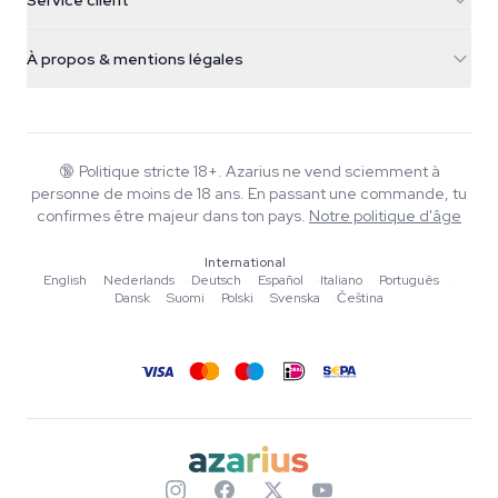
Service client
Nederland
Champignons magiques
Infos livraison
support@azarius.com
Smokeshop
À propos & mentions légales
+31(0)204897914
Politique de retour
Smartshop
À propos d'Azarius
Garantie qualité
Herbshop
Wiki
Nous contacter
Growshop
Blog
🔞
Politique stricte 18+. Azarius ne vend sciemment à
FAQ
personne de moins de 18 ans. En passant une commande, tu
Musique
Politique de confidentialité
confirmes être majeur dans ton pays.
Notre politique d'âge
Rédacteurs
International
Normes éditoriales
English
·
Nederlands
·
Deutsch
·
Español
·
Italiano
·
Português
·
Dansk
·
Suomi
·
Polski
·
Svenska
·
Čeština
Outils & Calculateurs
Promotions
Plan du site