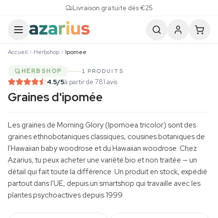
Skip to content
Livraison gratuite dès €25
Accueil
Herbshop
Ipomee
HERBSHOP
1 PRODUITS
4.5
/5
à partir de 781 avis
Graines d'ipomée
Les graines de Morning Glory (
Ipomoea tricolor
) sont des
graines ethnobotaniques classiques, cousines botaniques de
l'Hawaiian
baby woodrose
et du Hawaiian woodrose. Chez
Azarius, tu peux acheter une variété bio et non traitée — un
détail qui fait toute la différence. Un produit en stock, expédié
partout dans l'UE, depuis un smartshop qui travaille avec les
plantes psychoactives depuis 1999.