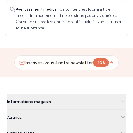
Avertissement médical.
Ce contenu est fourni à titre
informatif uniquement et ne constitue pas un avis médical.
Consultez un professionnel de santé qualifié avant d'utiliser
toute substance.
Inscrivez-vous à notre newsletter
-10%
Informations magasin
Azarius
Azarius
Galvaniweg 11
5482 TN Schijndel
Graines de cannabis