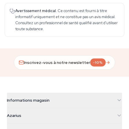
Avertissement médical.
Ce contenu est fourni à titre
informatif uniquement et ne constitue pas un avis médical.
Consultez un professionnel de santé qualifié avant d'utiliser
toute substance.
Inscrivez-vous à notre newsletter
-10%
Informations magasin
Azarius
Azarius
Galvaniweg 11
5482 TN Schijndel
Graines de cannabis