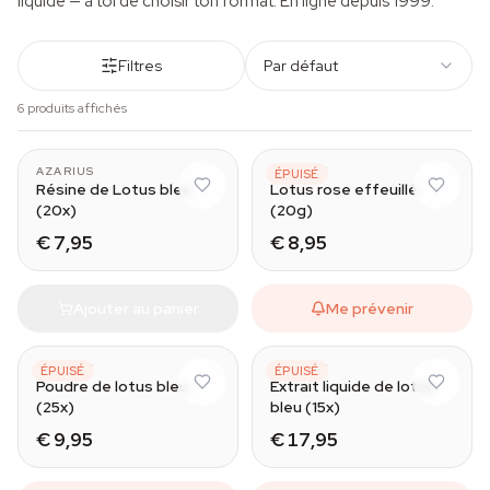
liquide — à toi de choisir ton format. En ligne depuis 1999.
Filtres
Par défaut
6 produits affichés
AZARIUS
AZARIUS
ÉPUISÉ
Résine de Lotus bleu
Lotus rose effeuillé
(20x)
(20g)
€ 7,95
€ 8,95
Ajouter au panier
Me prévenir
AZARIUS
AZARIUS
ÉPUISÉ
ÉPUISÉ
Poudre de lotus bleu
Extrait liquide de lotus
(25x)
bleu (15x)
€ 9,95
€ 17,95