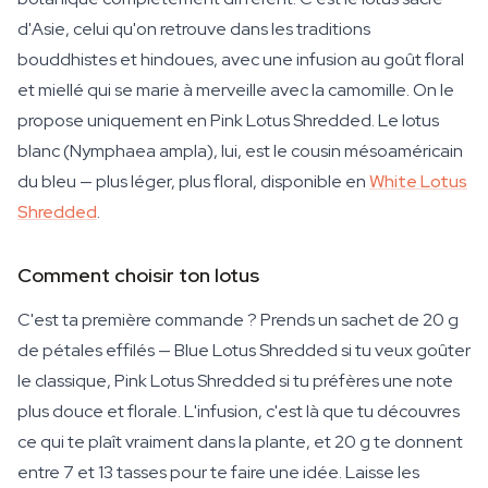
d'Asie, celui qu'on retrouve dans les traditions
bouddhistes et hindoues, avec une infusion au goût floral
et miellé qui se marie à merveille avec la camomille. On le
propose uniquement en Pink Lotus Shredded. Le lotus
blanc (Nymphaea ampla), lui, est le cousin mésoaméricain
du bleu — plus léger, plus floral, disponible en
White Lotus
Shredded
.
Comment choisir ton lotus
C'est ta première commande ? Prends un sachet de 20 g
de pétales effilés — Blue Lotus Shredded si tu veux goûter
le classique, Pink Lotus Shredded si tu préfères une note
plus douce et florale. L'infusion, c'est là que tu découvres
ce qui te plaît vraiment dans la plante, et 20 g te donnent
entre 7 et 13 tasses pour te faire une idée. Laisse les