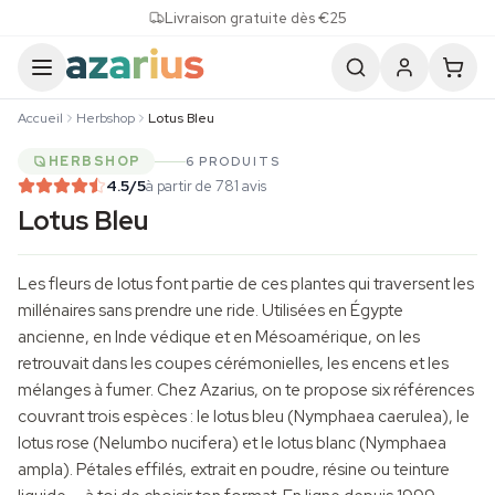
Skip to content
Livraison gratuite dès €25
Accueil
Herbshop
Lotus Bleu
HERBSHOP
6 PRODUITS
4.5
/5
à partir de 781 avis
Lotus Bleu
Les fleurs de lotus font partie de ces plantes qui traversent les
millénaires sans prendre une ride. Utilisées en Égypte
ancienne, en Inde védique et en Mésoamérique, on les
retrouvait dans les coupes cérémonielles, les
encens
et les
mélanges à fumer. Chez Azarius, on te propose six références
couvrant trois espèces : le lotus bleu (Nymphaea caerulea), le
lotus rose (Nelumbo nucifera) et le lotus blanc (Nymphaea
ampla). Pétales effilés, extrait en poudre, résine ou teinture