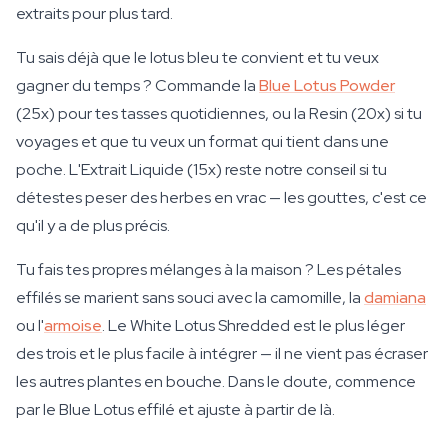
extraits pour plus tard.
Tu sais déjà que le lotus bleu te convient et tu veux
gagner du temps ? Commande la
Blue Lotus Powder
(25x) pour tes tasses quotidiennes, ou la Resin (20x) si tu
voyages et que tu veux un format qui tient dans une
poche. L'Extrait Liquide (15x) reste notre conseil si tu
détestes peser des herbes en vrac — les gouttes, c'est ce
qu'il y a de plus précis.
Tu fais tes propres mélanges à la maison ? Les pétales
effilés se marient sans souci avec la camomille, la
damiana
ou l'
armoise
. Le White Lotus Shredded est le plus léger
des trois et le plus facile à intégrer — il ne vient pas écraser
les autres plantes en bouche. Dans le doute, commence
par le Blue Lotus effilé et ajuste à partir de là.