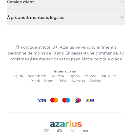
Service client
Nederland
Champignons magiques
Infos livraison
support@azarius.com
Smokeshop
À propos & mentions légales
+31(0)204897914
Politique de retour
Smartshop
À propos d'Azarius
Garantie qualité
Herbshop
Wiki
Nous contacter
Growshop
Blog
🔞
Politique stricte 18+. Azarius ne vend sciemment à
FAQ
personne de moins de 18 ans. En passant une commande, tu
Rédacteurs
Politique de confidentialité
confirmes être majeur dans ton pays.
Notre politique d'âge
Normes éditoriales
International
Outils & Calculateurs
English
·
Nederlands
·
Deutsch
·
Español
·
Italiano
·
Português
·
Dansk
·
Suomi
·
Polski
·
Svenska
·
Čeština
Promotions
Plan du site