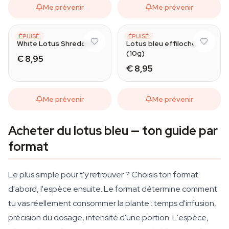
Me prévenir
Me prévenir
AZARIUS
AZARIUS
ÉPUISÉ
ÉPUISÉ
White Lotus Shredded
Lotus bleu effiloché
(10g)
€ 8,95
€ 8,95
Me prévenir
Me prévenir
Acheter du lotus bleu — ton guide par
format
Le plus simple pour t'y retrouver ? Choisis ton format
d'abord, l'espèce ensuite. Le format détermine comment
tu vas réellement consommer la plante : temps d'infusion,
précision du dosage, intensité d'une portion. L'espèce,