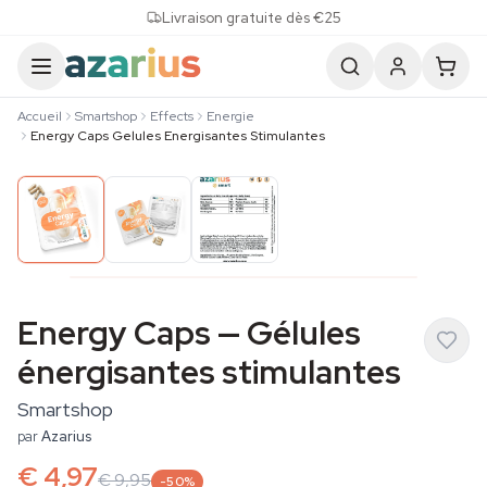
Skip to content
Livraison gratuite dès €25
Accueil
Smartshop
Effects
Energie
Energy Caps Gelules Energisantes Stimulantes
Energy Caps — Gélules
énergisantes stimulantes
Smartshop
par
Azarius
€ 4,97
€ 9,95
-50%