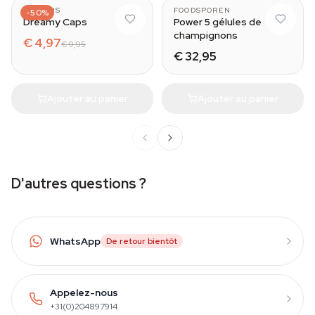
AZARIUS
FOODSPOREN
-50%
Dreamy Caps
Power 5 gélules de
champignons
€ 4,97
€ 9,95
€ 32,95
Ajouter au panier
Ajouter au panier
D'autres questions ?
WhatsApp
De retour bientôt
Appelez-nous
+31(0)204897914