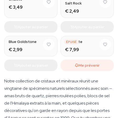
Salt Rock
€ 3,49
€ 2,49
Ajouter au panier
Ajouter au panier
Natural
Blue Goldstone
Malachite
ÉPUISÉ
€ 2,99
€ 7,99
Ajouter au panier
Me prévenir
Notre collection de cristaux et minéraux réunit une
vingtaine de spécimens naturels sélectionnés avec soin —
amas bruts de quartz, pierres roulées polies, blocs de sel
de l'Himalaya extraits à la main, et quelques pièces
décoratives qu'on garde en rayon depuis que les portes
d'Azarius se sont ouvertes en 1999. Que tu cherches une