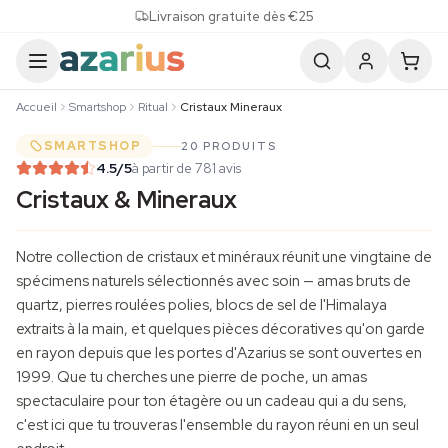
Skip to content
Livraison gratuite dès €25
Accueil
Smartshop
Ritual
Cristaux Mineraux
SMARTSHOP
20 PRODUITS
4.5
/5
à partir de 781 avis
Cristaux & Mineraux
Notre collection de cristaux et minéraux réunit une vingtaine de
spécimens naturels sélectionnés avec soin — amas bruts de
quartz, pierres roulées polies, blocs de sel de l'Himalaya
extraits à la main, et quelques pièces décoratives qu'on garde
en rayon depuis que les portes d'Azarius se sont ouvertes en
1999. Que tu cherches une pierre de poche, un amas
spectaculaire pour ton étagère ou un cadeau qui a du sens,
c'est ici que tu trouveras l'ensemble du rayon réuni en un seul