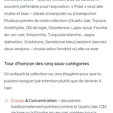
souvent préférable pour l'exposition. « Polie » veut dire
roulée et lisse — idéale à manipuler ou à transporter.
Plusieurs pierres de notre collection (Quartz clair, Topaze,
Améthyste, Œil de tigre, Obsidienne, Lapis-lazuli, Fluorite
arc-en-ciel, Amazonite, Turquoise blanche, Jaspe
dalmatien, Goldstone, Sandstone bleu) existent dans les
deux versions — choisis selon l'endroit où elle va vivre.
Tour d'horizon des cinq sous-catégories
On a réparti la collection sur cinq étagères pour que tu
puisses naviguer par intention plutôt que de deviner à
l'œil :
Énergie
& Concentration
— des pierres
traditionnellement portées comme le Quartz clair, l'Œil
de tigre ou la Fluorite arc-en-ciel, gardées pour la