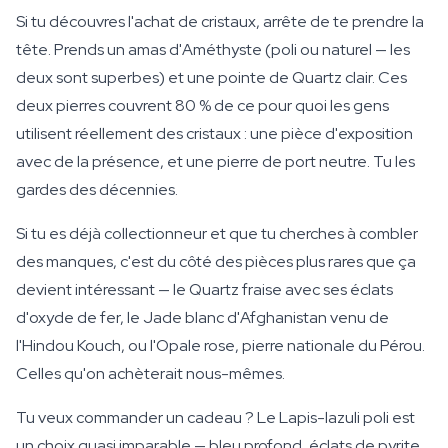
Si tu découvres l'achat de cristaux, arrête de te prendre la
tête. Prends un amas d'Améthyste (poli ou naturel — les
deux sont superbes) et une pointe de Quartz clair. Ces
deux pierres couvrent 80 % de ce pour quoi les gens
utilisent réellement des cristaux : une pièce d'exposition
avec de la présence, et une pierre de port neutre. Tu les
gardes des décennies.
Si tu es déjà collectionneur et que tu cherches à combler
des manques, c'est du côté des pièces plus rares que ça
devient intéressant — le Quartz fraise avec ses éclats
d'oxyde de fer, le Jade blanc d'Afghanistan venu de
l'Hindou Kouch, ou l'Opale rose, pierre nationale du Pérou.
Celles qu'on achèterait nous-mêmes.
Tu veux commander un cadeau ? Le Lapis-lazuli poli est
un choix quasi imparable — bleu profond, éclats de pyrite,