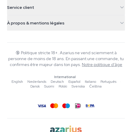
5482 TN Schijndel
Graines de cannabis
Service client
Nederland
Champignons magiques
Infos livraison
support@azarius.com
Smokeshop
À propos & mentions légales
+31(0)204897914
Politique de retour
Smartshop
À propos d'Azarius
Garantie qualité
Herbshop
Wiki
Nous contacter
Growshop
Blog
🔞
Politique stricte 18+. Azarius ne vend sciemment à
FAQ
personne de moins de 18 ans. En passant une commande, tu
Rédacteurs
Politique de confidentialité
confirmes être majeur dans ton pays.
Notre politique d'âge
Normes éditoriales
International
Outils & Calculateurs
English
·
Nederlands
·
Deutsch
·
Español
·
Italiano
·
Português
·
Dansk
·
Suomi
·
Polski
·
Svenska
·
Čeština
Promotions
Plan du site