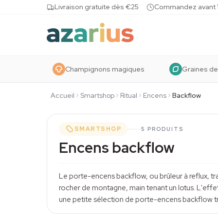
Skip to content
Livraison gratuite dès €25
Commandez avant 10
Champignons magiques
Graines de
Accueil
Smartshop
Ritual
Encens
Backflow
SMARTSHOP
5 PRODUITS
Encens backflow
Le porte-encens backflow, ou brûleur à reflux, tr
rocher de montagne, main tenant un lotus. L'effe
une petite sélection de porte-encens backflow tri