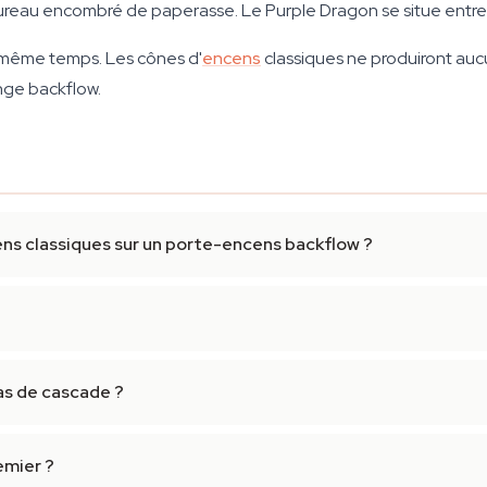
ureau encombré de paperasse. Le Purple Dragon se situe entre 
même temps. Les cônes d'
encens
classiques ne produiront auc
nge backflow.
ens classiques sur un porte-encens backflow ?
as de cascade ?
emier ?