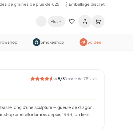
des de graines de plus de €25
Emballage discret
Plus
rowshop
Smokeshop
Soldes
4.5
/5
à partir de 781 avis
e bas le long d'une sculpture — gueule de dragon,
smartshop amstellodamois depuis 1999, on tient