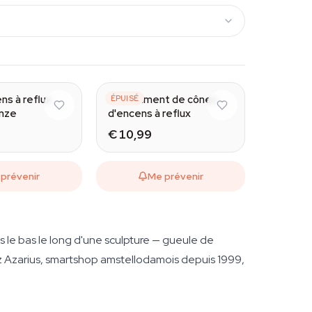
Extra Large
ns à reflux
Assortiment de cônes
ÉPUISÉ
onze
d'encens à reflux
€ 10,99
prévenir
Me prévenir
s le bas le long d'une sculpture — gueule de
ez Azarius, smartshop amstellodamois depuis 1999,