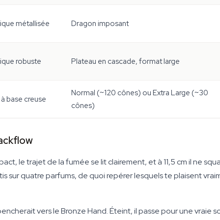
que métallisée
Dragon imposant
que robuste
Plateau en cascade, format large
Normal (~120 cônes) ou Extra Large (~30
à base creuse
cônes)
ackflow
ct, le trajet de la fumée se lit clairement, et à 11,5 cm il ne s
tis sur quatre parfums, de quoi repérer lesquels te plaisent v
ncherait vers le Bronze Hand. Éteint, il passe pour une vraie scu