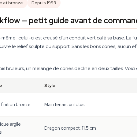
e et bronze
Depuis 1999
kflow — petit guide avant de comman
ême : celui-ci est creusé d'un conduit vertical à sa base. La fu
uivre le relief sculpté du support. Sans les bons cônes, aucun e
ois brûleurs, un mélange de cônes décliné en deux tailles. Voici
e
Style
 finition bronze
Main tenant un lotus
que argile
Dragon compact, 11,5 cm
e