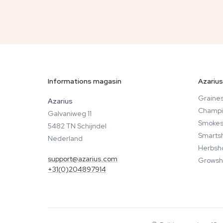
Informations magasin
Azarius
Graines
Azarius
Champi
Galvaniweg 11
Smokes
5482 TN Schijndel
Smarts
Nederland
Herbsh
support@azarius.com
Growsh
+31(0)204897914