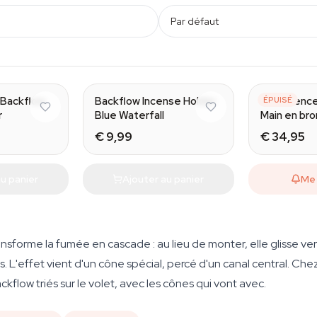
Par défaut
 Backflow
Backflow Incense Holder
Porte-ence
ÉPUISÉ
r
Blue Waterfall
Main en br
€ 9,99
€ 34,95
u panier
Ajouter au panier
Me 
nsforme la fumée en cascade : au lieu de monter, elle glisse ver
. L'effet vient d'un cône spécial, percé d'un canal central. Ch
flow triés sur le volet, avec les cônes qui vont avec.