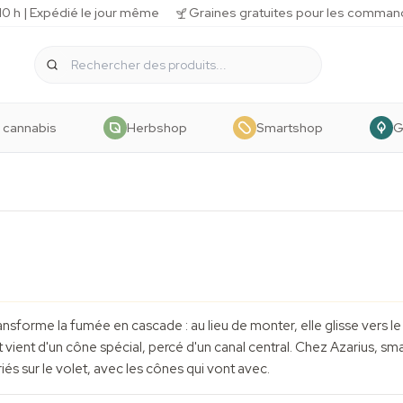
 h | Expédié le jour même
Graines gratuites pour les comman
 cannabis
Herbshop
Smartshop
G
ansforme la fumée en cascade : au lieu de monter, elle glisse vers l
t vient d'un cône spécial, percé d'un canal central. Chez Azarius, 
és sur le volet, avec les cônes qui vont avec.