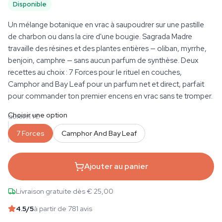
Disponible
Un mélange botanique en vrac à saupoudrer sur une pastille
de charbon ou dans la cire d'une bougie. Sagrada Madre
travaille des résines et des plantes entières — oliban, myrrhe,
benjoin, camphre — sans aucun parfum de synthèse. Deux
recettes au choix : 7 Forces pour le rituel en couches,
Camphor and Bay Leaf pour un parfum net et direct, parfait
pour commander ton premier encens en vrac sans te tromper.
Choisir une option
QUANTITÉ
7 Forces
Camphor And Bay Leaf
Ajouter au panier
Livraison gratuite dès € 25,00
4.5
/5
à partir de 781 avis