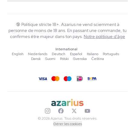
Smartshop
À propos d'Azarius
Garantie qualité
Herbshop
Wiki
Nous contacter
Growshop
Blog
🔞
Politique stricte 18+. Azarius ne vend sciemment à
FAQ
personne de moins de 18 ans. En passant une commande, tu
Rédacteurs
Politique de confidentialité
confirmes être majeur dans ton pays.
Notre politique d'âge
Normes éditoriales
International
Outils & Calculateurs
English
·
Nederlands
·
Deutsch
·
Español
·
Italiano
·
Português
·
Dansk
·
Suomi
·
Polski
·
Svenska
·
Čeština
Promotions
Plan du site
© 2026 Azarius. Tous droits réservés.
Gérer les cookies