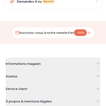
Demandez A
i
zu
Bientôt
Inscrivez-vous à notre newsletter
-10%
Informations magasin
Azarius
Azarius
Galvaniweg 11
5482 TN Schijndel
Graines de cannabis
Service client
Nederland
Champignons magiques
Infos livraison
support@azarius.com
Smokeshop
À propos & mentions légales
+31(0)204897914
Politique de retour