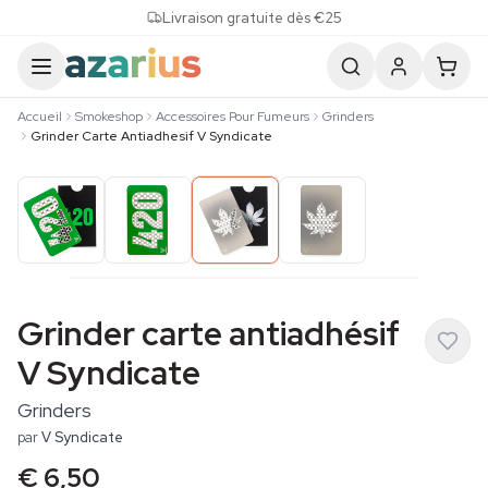
Skip to content
Livraison gratuite dès €25
Accueil
Smokeshop
Accessoires Pour Fumeurs
Grinders
Grinder Carte Antiadhesif V Syndicate
Grinder carte antiadhésif
V Syndicate
Grinders
par
V Syndicate
€ 6,50