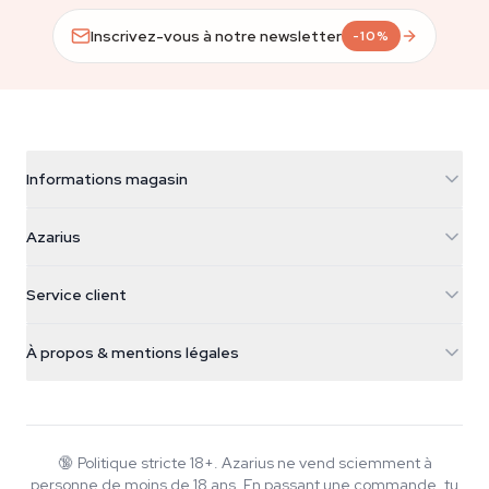
Inscrivez-vous à notre newsletter
-10%
Informations magasin
Azarius
Azarius
Galvaniweg 11
5482 TN Schijndel
Graines de cannabis
Service client
Nederland
Champignons magiques
Infos livraison
support@azarius.com
Smokeshop
À propos & mentions légales
+31(0)204897914
Politique de retour
Smartshop
À propos d'Azarius
Garantie qualité
Herbshop
Wiki
Nous contacter
Growshop
Blog
🔞
Politique stricte 18+. Azarius ne vend sciemment à
FAQ
personne de moins de 18 ans. En passant une commande, tu