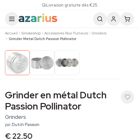
Skip to content
Livraison gratuite dès €25
Accueil
Smokeshop
Accessoires Pour Fumeurs
Grinders
Grinder Metal Dutch Passion Pollinator
Grinder en métal Dutch
Passion Pollinator
Grinders
par
Dutch Passion
€ 22,50