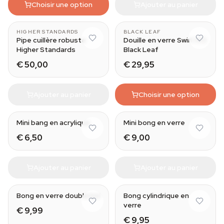
Choisir une option
Ajouter au panier
HIGHER STANDARDS
BLACK LEAF
Pipe cuillère robuste
Douille en verre Swirl 14.5
Higher Standards
Black Leaf
€ 50,00
€ 29,95
Ajouter au panier
Choisir une option
Mini bang en acrylique
Mini bong en verre
€ 6,50
€ 9,00
Ajouter au panier
Ajouter au panier
Bong en verre double bol
Bong cylindrique en
verre
€ 9,99
€ 9,95