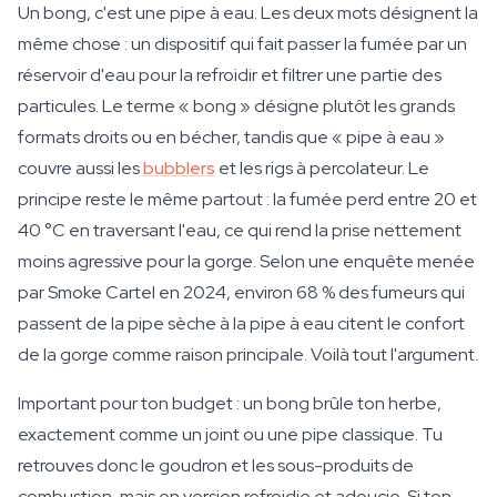
Un bong, c'est une pipe à eau. Les deux mots désignent la
même chose : un dispositif qui fait passer la fumée par un
réservoir d'eau pour la refroidir et filtrer une partie des
particules. Le terme « bong » désigne plutôt les grands
formats droits ou en bécher, tandis que « pipe à eau »
couvre aussi les
bubblers
et les rigs à percolateur. Le
principe reste le même partout : la fumée perd entre 20 et
40 °C en traversant l'eau, ce qui rend la prise nettement
moins agressive pour la gorge. Selon une enquête menée
par Smoke Cartel en 2024, environ 68 % des fumeurs qui
passent de la pipe sèche à la pipe à eau citent le confort
de la gorge comme raison principale. Voilà tout l'argument.
Important pour ton budget : un bong brûle ton herbe,
exactement comme un joint ou une pipe classique. Tu
retrouves donc le goudron et les sous-produits de
combustion, mais en version refroidie et adoucie. Si ton