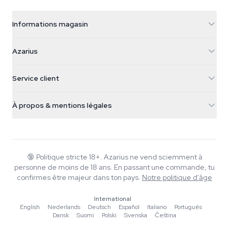
Informations magasin
Azarius
Azarius
Galvaniweg 11
5482 TN Schijndel
Graines de cannabis
Service client
Nederland
Champignons magiques
Infos livraison
support@azarius.com
Smokeshop
À propos & mentions légales
+31(0)204897914
Politique de retour
Smartshop
À propos d'Azarius
Garantie qualité
Herbshop
Wiki
Nous contacter
Growshop
Blog
🔞
Politique stricte 18+. Azarius ne vend sciemment à
FAQ
personne de moins de 18 ans. En passant une commande, tu
Rédacteurs
Politique de confidentialité
confirmes être majeur dans ton pays.
Notre politique d'âge
Normes éditoriales
International
Outils & Calculateurs
English
·
Nederlands
·
Deutsch
·
Español
·
Italiano
·
Português
·
Dansk
·
Suomi
·
Polski
·
Svenska
·
Čeština
Promotions