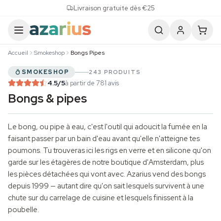
Skip to content
Livraison gratuite dès €25
Accueil
Smokeshop
Bongs Pipes
SMOKESHOP
243 PRODUITS
4.5
/5
à partir de 781 avis
Bongs & pipes
Le bong, ou pipe à eau, c'est l'outil qui adoucit la fumée en la
faisant passer par un bain d'eau avant qu'elle n'atteigne tes
poumons. Tu trouveras ici les rigs en verre et en silicone qu'on
garde sur les étagères de notre boutique d'Amsterdam, plus
les pièces détachées qui vont avec. Azarius vend des bongs
depuis 1999 — autant dire qu'on sait lesquels survivent à une
chute sur du carrelage de cuisine et lesquels finissent à la
poubelle.