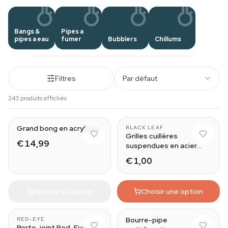
Bangs &
Pipes a
pipes a eau
fumer
Bubblers
Chillums
Filtres
Par défaut
243 produits affichés
Grand bong en acrylique
BLACK LEAF
Grilles cuillères
€ 14,99
suspendues en acier
Black Leaf
€ 1,00
Ajouter au panier
Choisir une option
Bourre-pipe
RED-EYE
Porte-joint Red-Eye