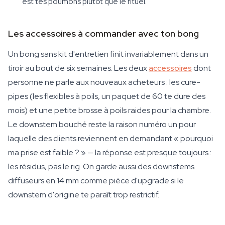
est tes poumons plutôt que le rituel.
Les accessoires à commander avec ton bong
Un bong sans kit d'entretien finit invariablement dans un
tiroir au bout de six semaines. Les deux
accessoires
dont
personne ne parle aux nouveaux acheteurs : les cure-
pipes (les flexibles à poils, un paquet de 60 te dure des
mois) et une petite brosse à poils raides pour la chambre.
Le downstem bouché reste la raison numéro un pour
laquelle des clients reviennent en demandant « pourquoi
ma prise est faible ? » — la réponse est presque toujours :
les résidus, pas le rig. On garde aussi des downstems
diffuseurs en 14 mm comme pièce d'upgrade si le
downstem d'origine te paraît trop restrictif.