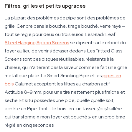
Filtres, grilles et petits upgrades
La plupart des problèmes de pipe sont des problèmes de
grille. Cendre dans la bouche, tirage bouché, verre rayé —
tout se règle pour deux ou trois euros. Les Black Leaf
Steel Hanging Spoon Screens
se clipsent sur le rebord du
foyer au lieu de venir s'écraser dedans. Les Fritted Glass
Screens sont des disques réutilisables, résistants à la
chaleur, qui n'altèrent pas la saveur comme le fait une grille
métallique plate. La Smart Smoking Pipe et les
pipes en
bois
Calumet acceptent les filtres au charbon actif
Actitube 8–9 mm, pour une tire nettement plus fraîche et
sèche. Et si tu possèdes une pipe, quelle qu'elle soit,
achète un Pipe Tool — le trois-en-un tasseur/pic/cuillère
qui transforme « mon foyer est bouché » en un problème
réglé en cinq secondes.