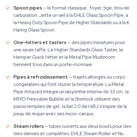
Spoon pipes
— le format classique : foyer, tige, trou de
carburation. Jette un œil à la EHLE Glass Spoon Pipe, à
la Heavy Duty Spoon Pipe de Higher Standards ou à la K.
Haring Glass Spoon.
One-hitters et tasters
— des pipes miniatures pour
une seule taffe. Le Higher Standards Glass Taster, le
Hemper Quick Hitter et la Metal Pipe Mushroom
tiennent tous dans un porte-monnaie.
Pipes à refroidissement
— trajets allongés ou corps
congelables qui font chuter la température. La Metal
Pipe Amazed intègre un labyrinthe interne de 32 cm ; la
KRYO Freezable Bubble et la Sherlock utilisent des
parois remplies de gel ; la Køl 2.0 de HØJ s'inspire de la
peau de requin avec ses micro-canaux.
Steam rollers
— tubes ouverts aux deux bouts pour des
tires denses et complètes. EHLE Steam Roller et Nu