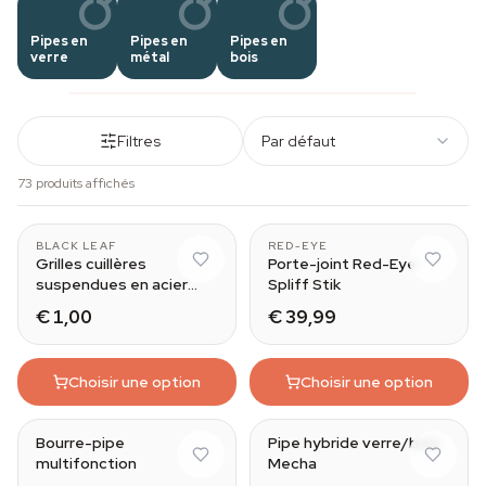
Pipes en
Pipes en
Pipes en
verre
métal
bois
Filtres
Par défaut
73 produits affichés
BLACK LEAF
RED-EYE
Grilles cuillères
Porte-joint Red-Eye
suspendues en acier
Spliff Stik
Black Leaf
€ 1,00
€ 39,99
Choisir une option
Choisir une option
Bourre-pipe
Pipe hybride verre/bois
multifonction
Mecha