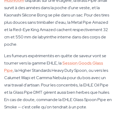
Mushroom
disparaît sur une étagère, la Brass Pipe Small
survit à des années dans la poche d'une veste, et la
Kaonashi Silicone Bong se plie dans un sac. Pour des tires
plus douces sans trimballer d'eau, la Metal Pipe Amazed
et la Red-Eye King Amazed cachent respectivement 32
cm et 550 mm de labyrinthe interne dans des corps de
poche.
Les fumeurs expérimentés en quête de saveur vont se
tourner vers la gamme EHLE, la
Session Goods Glass
Pipe
, la Higher Standards Heavy Duty Spoon, ou vers les
Calumet Wapi et Carmma Nebula pour du bois avec un
vrai travail d'artisan. Pour les concentrés, la EHLE Oil Pipe
et la Glass Pipe DMT gèrent aussi bien herbes que huiles.
En cas de doute, commande la EHLE Glass Spoon Pipe en
Smoke — c'est celle qu'on tendrait à un pote.