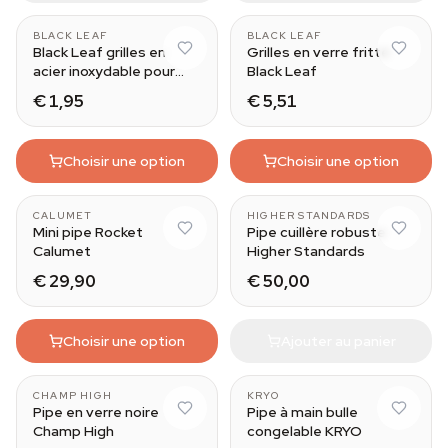
BLACK LEAF
BLACK LEAF
Black Leaf grilles en
Grilles en verre fritté
acier inoxydable pour
Black Leaf
douille
€ 1,95
€ 5,51
Choisir une option
Choisir une option
CALUMET
HIGHER STANDARDS
Mini pipe Rocket
Pipe cuillère robuste
Calumet
Higher Standards
€ 29,90
€ 50,00
Choisir une option
Ajouter au panier
CHAMP HIGH
KRYO
Pipe en verre noire
Pipe à main bulle
Champ High
congelable KRYO