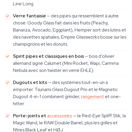
Line Long.
Verre fantaisie
— des pipes qui ressemblent à autre
chose. Goody Glass fait dans les fruits (Peachy,
Bananza, Avocado, Eggplant), Hemper sort des lutins et
des navettes spatiales, Empire Glassworks bosse sur les
champignons et les donuts.
Spirit pipes et classiques en bois
— bois d'olivier
allemand signé Calumet (Mini Rocket, Wapi, Carmma
Nebula avec son twister en verre EHLE).
Dugouts et kits
— des systèmes tout-en-un à
emporter. Tsunami Glass Dugout Pro et le Magnetic
Dugout 4-in-1 combinent grinder,
rangement
et one-
hitter.
Porte-joints et
accessoires
— le Red-Eye Spliff Stik, la
Magic Wand, le RAW Double Barrel, plus les grilles et
filtres Black Leaf et HØJ.