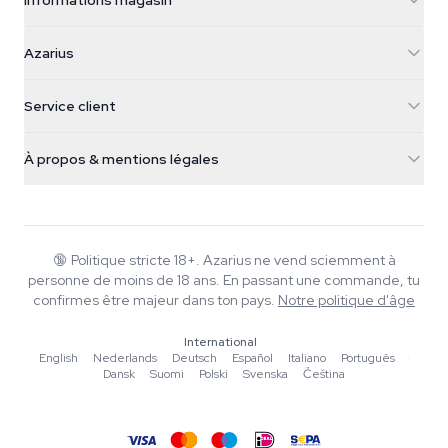
Informations magasin
Azarius
Azarius
Galvaniweg 11
5482 TN Schijndel
Graines de cannabis
Service client
Nederland
Champignons magiques
Infos livraison
support@azarius.com
Smokeshop
À propos & mentions légales
+31(0)204897914
Politique de retour
Smartshop
À propos d'Azarius
Garantie qualité
Herbshop
Wiki
Nous contacter
Growshop
Blog
🔞
Politique stricte 18+. Azarius ne vend sciemment à
FAQ
personne de moins de 18 ans. En passant une commande, tu
Rédacteurs
Politique de confidentialité
confirmes être majeur dans ton pays.
Notre politique d'âge
Normes éditoriales
International
Outils & Calculateurs
English
·
Nederlands
·
Deutsch
·
Español
·
Italiano
·
Português
·
Dansk
·
Suomi
·
Polski
·
Svenska
·
Čeština
Promotions
Plan du site