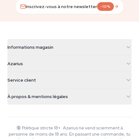
Inscrivez-vous à notre newsletter
-10%
Informations magasin
Azarius
Azarius
Galvaniweg 11
5482 TN Schijndel
Graines de cannabis
Service client
Nederland
Champignons magiques
Infos livraison
support@azarius.com
Smokeshop
À propos & mentions légales
+31(0)204897914
Politique de retour
Smartshop
À propos d'Azarius
Garantie qualité
Herbshop
Wiki
Nous contacter
Growshop
Blog
🔞
Politique stricte 18+. Azarius ne vend sciemment à
FAQ
personne de moins de 18 ans. En passant une commande, tu
Musique