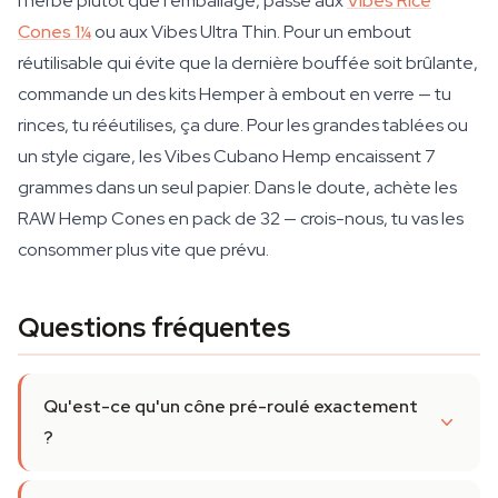
l'herbe plutôt que l'emballage, passe aux
Vibes Rice
Cones 1¼
ou aux Vibes Ultra Thin. Pour un embout
réutilisable qui évite que la dernière bouffée soit brûlante,
commande un des kits Hemper à embout en verre — tu
rinces, tu rééutilises, ça dure. Pour les grandes tablées ou
un style cigare, les Vibes Cubano Hemp encaissent 7
grammes dans un seul papier. Dans le doute, achète les
RAW Hemp Cones en pack de 32 — crois-nous, tu vas les
consommer plus vite que prévu.
Questions fréquentes
Qu'est-ce qu'un cône pré-roulé exactement
?