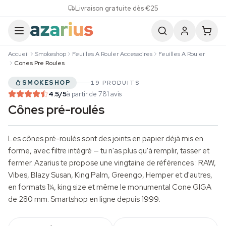
Skip to content
Livraison gratuite dès €25
Accueil
Smokeshop
Feuilles A Rouler Accessoires
Feuilles A Rouler
Cones Pre Roules
SMOKESHOP
19 PRODUITS
4.5
/5
à partir de 781 avis
Cônes pré-roulés
Les cônes pré-roulés sont des joints en papier déjà mis en
forme, avec filtre intégré — tu n'as plus qu'à remplir, tasser et
fermer. Azarius te propose une vingtaine de références : RAW,
Vibes, Blazy Susan, King Palm, Greengo, Hemper et d'autres,
en formats 1¼,
king size
et même le monumental Cone GIGA
de 280 mm.
Smartshop
en ligne depuis 1999.