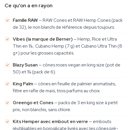
Ce qu'on a en rayon
Famille RAW
— RAW Cones et RAW Hemp Cones (pack
de 32), le non blanchi de référence depuis toujours.
Vibes (la marque de Berner)
— Hemp, Rice et Ultra
Thin en 1¼ ; Cubano Hemp (7 g) et Cubano Ultra Thin (8
g+) pour les grosses capacités.
Blazy Susan
— cônes roses vegan en king size (pot de
50) et 1¼ (pack de 6).
King Palm
— cônes en feuille de palmier aromatisés,
filtre en rafle de maïs, trois parfums au choix.
Greengo et Cones
— packs de 3 en king size à petit
prix, non blanchis, sans chlore.
Kits Hemper avec embout en verre
— embouts
réutilisables en borosilicate livrés avec les cônes pré-