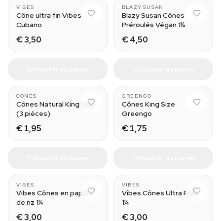
VIBES
BLAZY SUSAN
Cône ultra fin Vibes
Blazy Susan Cônes
Cubano
Préroulés Végan 1¼
€ 3,50
€ 4,50
Ajouter au panier
Ajouter au panier
CONES
GREENGO
Cônes Natural King Size
Cônes King Size
(3 pièces)
Greengo
€ 1,95
€ 1,75
Ajouter au panier
Ajouter au panier
VIBES
VIBES
Vibes Cônes en papier
Vibes Cônes Ultra Fins
de riz 1¼
1¼
€ 3,00
€ 3,00