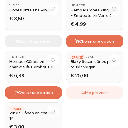
VIBES
HEMPER
Cônes ultra fins Vibes
Hemper Cônes King Size
+ Embouts en Verre 2
€ 3,50
Pièces
€ 4,99
Ajouter au panier
Choisir une option
HEMPER
BLAZY SUSAN
ÉPUISÉ
Hemper Cônes en
Blazy Susan cônes pré-
chanvre 1¼ + embout en
roulés vegan
verre 4PK
€ 6,99
€ 25,00
Choisir une option
Me prévenir
VIBES
ÉPUISÉ
Vibes Cônes en chanvre
1¼
€ 3,00