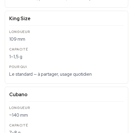
King Size
109 mm
1–1,5 g
Le standard — à partager, usage quotidien
Cubano
~140 mm
7–8 g