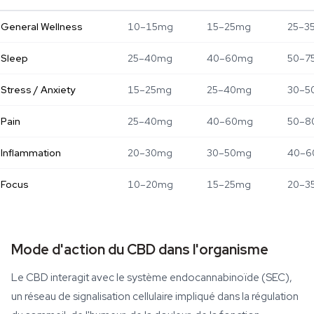
General Wellness
10–15mg
15–25mg
25–3
Sleep
25–40mg
40–60mg
50–7
Stress / Anxiety
15–25mg
25–40mg
30–5
Pain
25–40mg
40–60mg
50–8
Inflammation
20–30mg
30–50mg
40–6
Focus
10–20mg
15–25mg
20–3
Mode d'action du CBD dans l'organisme
Le CBD interagit avec le système endocannabinoïde (SEC),
un réseau de signalisation cellulaire impliqué dans la régulation