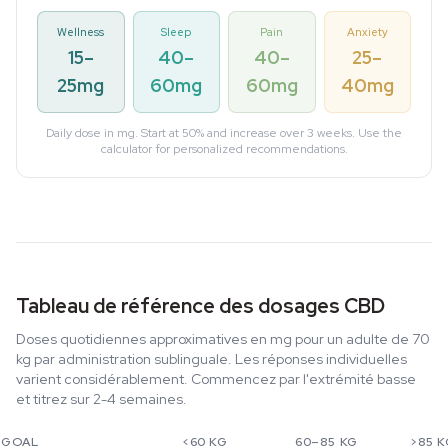
Wellness
Sleep
Pain
Anxiety
15–
40–
40–
25–
25mg
60mg
60mg
40mg
Daily dose in mg. Start at 50% and increase over 3 weeks. Use the
calculator for personalized recommendations.
Tableau de référence des dosages CBD
Doses quotidiennes approximatives en mg pour un adulte de 70
kg par administration sublinguale. Les réponses individuelles
varient considérablement. Commencez par l'extrémité basse
et titrez sur 2-4 semaines.
GOAL
<60 KG
60–85 KG
>85 