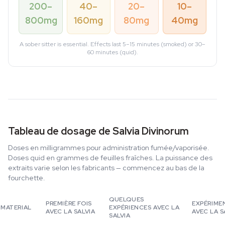
200–
40–
20–
10–
800mg
160mg
80mg
40mg
A sober sitter is essential. Effects last 5–15 minutes (smoked) or 30–
60 minutes (quid).
Tableau de dosage de Salvia Divinorum
Doses en milligrammes pour administration fumée/vaporisée.
Doses quid en grammes de feuilles fraîches. La puissance des
extraits varie selon les fabricants — commencez au bas de la
fourchette.
QUELQUES
PREMIÈRE FOIS
EXPÉRIME
MATERIAL
EXPÉRIENCES AVEC LA
AVEC LA SALVIA
AVEC LA S
SALVIA