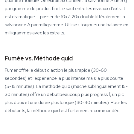
quantité moindre. Un extrait 5x contient la salvinorine A de 5 g
par gramme de produit fini. Le saut entre les niveaux d'extrait
est dramatique — passer de 10x à 20x double littéralement la
salvinorine A par milligramme. Utilisez toujours une balance en
milligrammes avec les extraits.
Fumée vs. Méthode quid
Fumer offre le début d'action le plus rapide (30-60
secondes) et l'expérience la plus intense mais la plus courte
(5-15 minutes). La méthode quid (mâché sublingualement 15-
30 minutes) offre un début beaucoup plus progressif, un pic
plus doux et une durée plus longue (30-90 minutes). Pour les
débutants, la méthode quid est fortement recommandée.