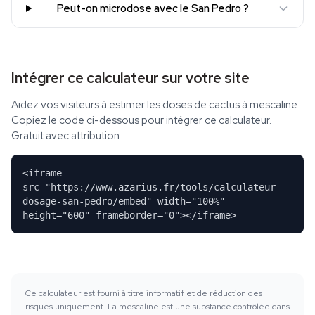
Peut-on microdose avec le San Pedro ?
Intégrer ce calculateur sur votre site
Aidez vos visiteurs à estimer les doses de cactus à mescaline.
Copiez le code ci-dessous pour intégrer ce calculateur.
Gratuit avec attribution.
<iframe
src="https://www.azarius.fr/tools/calculateur-
dosage-san-pedro/embed" width="100%"
height="600" frameborder="0"></iframe>
Ce calculateur est fourni à titre informatif et de réduction des
risques uniquement. La mescaline est une substance contrôlée dans