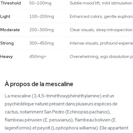
Threshold
50–100mg
Subtle mood lift, mild stimulation
Light
100–200mg
Enhanced colors, gentle euphori
Moderate
200–300mg
Clear visuals, deep introspection
Strong
300–450mg
Intense visuals, profound experi
Heavy
450mg+
Overwhelming, ego dissolution p
À propos de la mescaline
La mescaline (3,4,5-triméthoxyphénéthylamine) est un
psychédélique naturel présent dans plusieurs espèces de
cactus, notamment San Pedro (Echinopsis pachanoi),
flambeau péruvien (E. peruvianus), flambeau bolivien (E.
lageniformis) et peyotl (Lophophora williamsii). Elle appartient