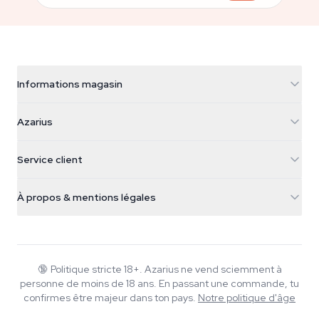
Informations magasin
Azarius
Azarius
Galvaniweg 11
5482 TN Schijndel
Graines de cannabis
Service client
Nederland
Champignons magiques
Infos livraison
support@azarius.com
Smokeshop
À propos & mentions légales
+31(0)204897914
Politique de retour
Smartshop
À propos d'Azarius
Garantie qualité
Herbshop
Wiki
Nous contacter
Growshop
Blog
🔞
Politique stricte 18+. Azarius ne vend sciemment à
FAQ
personne de moins de 18 ans. En passant une commande, tu
Musique
Politique de confidentialité
confirmes être majeur dans ton pays.
Notre politique d'âge
Rédacteurs