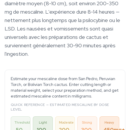
diamètre moyen (8-10 cm), soit environ 200-350
mg de mescaline. L'expérience dure 8-14 heures —
nettement plus longtemps que la psilocybine ou le
LSD. Les nausées et vomissements sont quasi
universels avec les préparations de cactus et
surviennent généralement 30-90 minutes après
l'ingestion.
Estimate your mescaline dose from San Pedro, Peruvian
Torch, or Bolivian Torch cactus. Enter cutting length or
material weight, select your preparation method, and get
estimated mescaline content in milligrams.
QUICK REFERENCE — ESTIMATED MESCALINE BY DOSE
LEVEL
Threshold
Light
Moderate
Strong
Heavy
50–
100–
200–
300–
450mg+