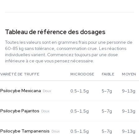
Tableau de référence des dosages
Toutes les valeurs sont en grammes frais pour une personne de
60-85 kg sans tolérance, consommation crue. Les réactions
individuelles varient. Commencez toujours par une dose
inférieure à ce que vous pensez nécessaire.
VARIÉTÉ DE TRUFFE
MICRODOSE
FAIBLE
MOYEN
Psilocybe Mexicana
0.5–1.5g
5–7g
9–13g
Doux
Psilocybe Pajaritos
0.5–1.5g
5–7g
9–13g
Doux
Psilocybe Tampanensis
0.5–1.5g
5–7g
9–13g
Doux