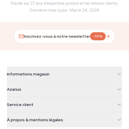
Fondé sur 27 ans d'expertise produit et de retours clients.
Dernière mise à jour
:
March 24, 2026
Inscrivez-vous à notre newsletter
-10%
Informations magasin
Azarius
Azarius
Galvaniweg 11
5482 TN Schijndel
Graines de cannabis
Service client
Nederland
Champignons magiques
Infos livraison
support@azarius.com
Smokeshop
À propos & mentions légales
+31(0)204897914
Politique de retour
Smartshop