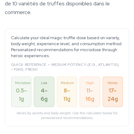
de 10 variétés de truffes disponibles dans le
commerce.
Calculate your ideal magic truffle dose based on variety,
body weight, experience level, and consumption method.
Personalized recommendations for microdose through
heroic experiences.
QUICK REFERENCE — MEDIUM POTENCY (E.G., ATLANTIS),
~70KG, FRESH
Microdose
Low
Medium
High
Heroic
0.5–
4–
8–
11–
17–
1g
6g
11g
16g
24g
Varies by variety and body weight. Use the calculator below for
personalized recommendations.