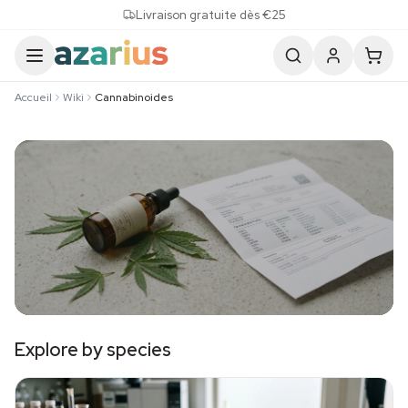
Skip to content
Livraison gratuite dès €25
Accueil
Wiki
Cannabinoides
Cannabinoïdes
Explore by species
CBD, THC, terpènes et système endocannabinoïde